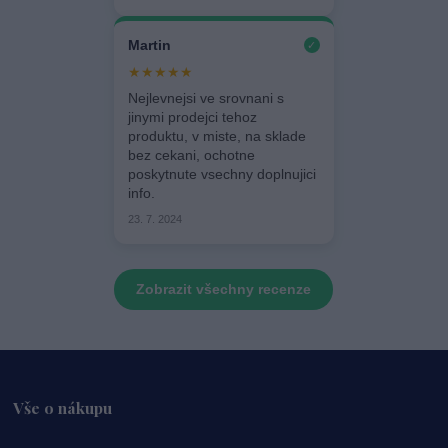
Martin
✓
★★★★★
Nejlevnejsi ve srovnani s
jinymi prodejci tehoz
produktu, v miste, na sklade
bez cekani, ochotne
poskytnute vsechny doplnujici
info.
23. 7. 2024
Zobrazit všechny recenze
Vše o nákupu