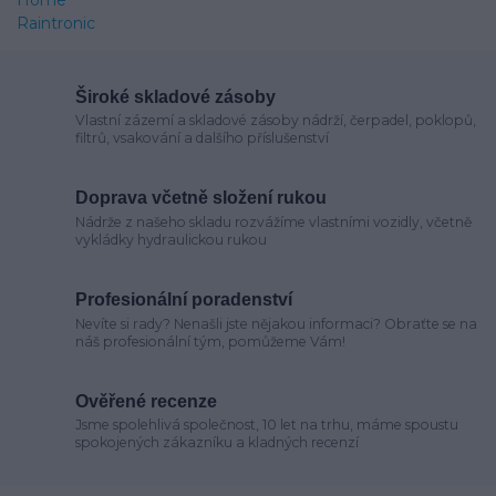
Široké skladové zásoby
Vlastní zázemí a skladové zásoby nádrží, čerpadel, poklopů,
filtrů, vsakování a dalšího příslušenství
Doprava včetně složení rukou
Nádrže z našeho skladu rozvážíme vlastními vozidly, včetně
vykládky hydraulickou rukou
Profesionální poradenství
Nevíte si rady? Nenašli jste nějakou informaci? Obraťte se na
náš profesionální tým, pomůžeme Vám!
Ověřené recenze
Jsme spolehlivá společnost, 10 let na trhu, máme spoustu
spokojených zákazníku a kladných recenzí