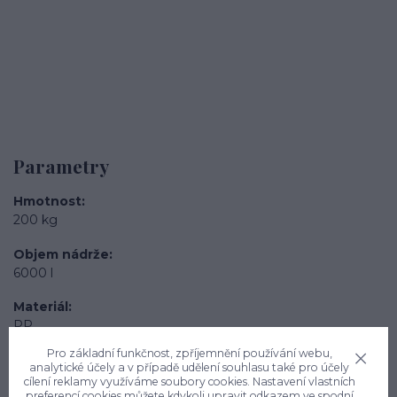
Parametry
Hmotnost
200 kg
Objem nádrže
6000 l
Materiál
PP
Pro základní funkčnost, zpříjemnění používání webu,
Vnitřní průměr
analytické účely a v případě udělení souhlasu také pro účely
2250 mm
cílení reklamy využíváme soubory cookies. Nastavení vlastních
preferencí cookies můžete kdykoli upravit odkazem ve spodní