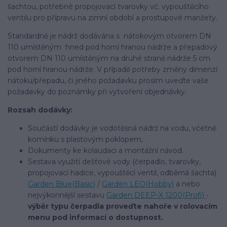
šachtou, potřebné propojovací tvarovky vč. vypouštěcího
ventilu pro přípravu na zimní období a prostupové manžety.
Standardně je nádrž dodávána s nátokovým otvorem DN
110 umístěným hned pod horní hranou nádrže a přepadový
otvorem DN 110 umístěným na druhé straně nádrže 5 cm
pod horní hranou nádrže. V případě potřeby změny dimenzí
nátoku/přepadu, či jiného požadavku prosím uveďte vaše
požadavky do poznámky při vytvoření objednávky.
Rozsah dodávky:
Součástí dodávky je vodotěsná nádrž na vodu, včetně
komínku s plastovým poklopem,
Dokumenty ke kolaudaci a montážní návod.
Sestava využití dešťové vody (čerpadlo, tvarovky,
propojovací hadice, vypouštěcí ventil, odběrná šachta)
Garden Blue(Basic)
/
Garden LEO(Hobby)
a nebo
nejvýkonnější sestavu
Garden DEEP-X 1200(Profi)
-
výběr typu čerpadla proveďte nahoře v rolovacím
menu pod informací o dostupnost.