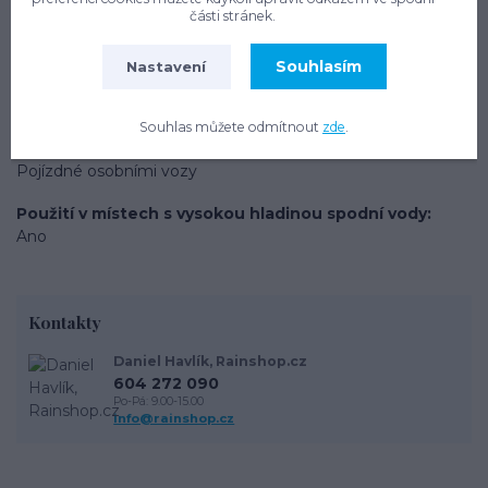
části stránek.
Výška komínku
200 mm (možno prodloužit)
Souhlasím
Nastavení
Typ produktu
Systémy pro zalévání zahrady
Souhlas můžete odmítnout
zde
.
Zatížení plochy nad nádrží
Pojízdné osobními vozy
Použití v místech s vysokou hladinou spodní vody
Ano
Kontakty
Daniel Havlík, Rainshop.cz
604 272 090
Po-Pá: 9.00-15.00
info@rainshop.cz