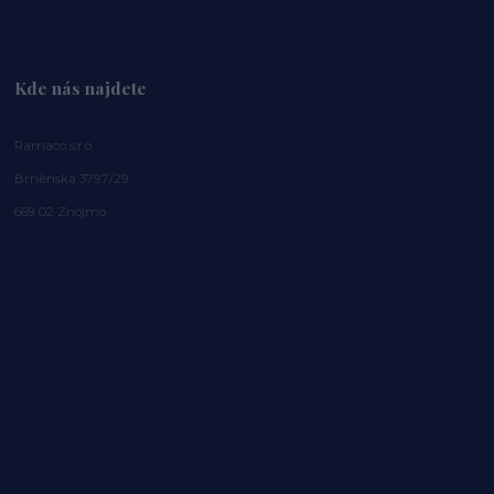
Kde nás najdete
Ramaco s.r.o.
Brněnská 3797/29
669 02 Znojmo