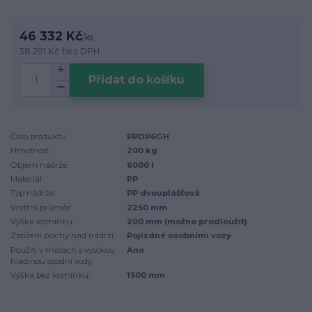
46 332 Kč
/
ks
38 291 Kč
bez DPH
Přidat do košíku
Číslo produktu:
PPDP6GH
Hmotnost:
200 kg
Objem nádrže:
6000 l
Materiál:
PP
Typ nádrže:
PP dvouplášťová
Vnitřní průměr:
2250 mm
Výška komínku:
200 mm (možno prodloužit)
Zatížení plochy nad nádrží:
Pojízdné osobními vozy
Použití v místech s vysokou
Ano
hladinou spodní vody:
Výška bez komínku:
1500 mm