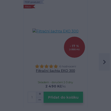
TOP produkt
TOP produkt
Akce
- 17 %
2 990 Kč
6 hodnocení
Filtrační šachta EKO 300
Filtrační k
Skladem - doručení 2-3 dny
Sklade
2 490 Kč
/
ks
cena
Přidat do košíku
Zv