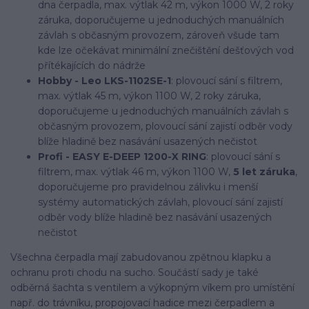
dna čerpadla, max. výtlak 42 m, výkon 1000 W, 2 roky
záruka, doporučujeme u jednoduchých manuálních
závlah s občasným provozem, zároveň všude tam
kde lze očekávat minimální znečištění dešťových vod
přítékajících do nádrže
Hobby - Leo LKS-1102SE-1
: plovoucí sání s filtrem,
max. výtlak 45 m, výkon 1100 W, 2 roky záruka,
doporučujeme u jednoduchých manuálních závlah s
občasným provozem, plovoucí sání zajistí odběr vody
blíže hladině bez nasávání usazených nečistot
Profi - EASY E-DEEP 1200-X RING
: plovoucí sání s
filtrem, max. výtlak 46 m, výkon 1100 W,
5 let záruka
,
doporučujeme pro pravidelnou zálivku i menší
systémy automatických závlah, plovoucí sání zajistí
odběr vody blíže hladině bez nasávání usazených
nečistot
Všechna čerpadla mají zabudovanou zpětnou klapku a
ochranu proti chodu na sucho. Součástí sady je také
odběrná šachta s ventilem a výkopným víkem pro umístění
např. do trávníku, propojovací hadice mezi čerpadlem a