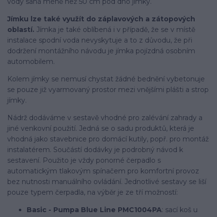
vody sahá méně než 50 cm pod dno jímky.
Jímku lze také využít do záplavových a zátopových
oblastí.
Jímka je také oblíbená i v případě, že se v místě
instalace spodní voda nevyskytuje a to z důvodu, že při
dodržení montážního návodu je jímka pojízdná osobním
automobilem.
Kolem jímky se nemusí chystat žádné bednění vybetonuje
se pouze již vyarmovaný prostor mezi vnějšími plášti a strop
jímky.
Nádrž dodáváme v sestavě vhodné pro zalévání zahrady a
jiné venkovní použití. Jedná se o sadu produktů, která je
vhodná jako stavebnice pro domácí kutily, popř. pro montáž
instalatérem. Součástí dodávky je podrobný návod k
sestavení. Použito je vždy ponorné čerpadlo s
automatickým tlakovým spínačem pro komfortní provoz
bez nutnosti manuálního ovládání. Jednotlivé sestavy se liší
pouze typem čerpadla, na výběr je ze tří možností:
Basic - Pumpa Blue Line PMC1004PA
: sací koš u