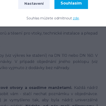
em hlavní válcové části nesmí přesáhnout cca 1 m,
Souhlasím
Nastavení
pouze v pochozích plochách.
Souhlas můžete odmítnout
zde
.
orů a těsení pro vtoky, technické instalace a přepad
y (viz výkres ke stažení) na DN 110 nebo DN 160. V
ávky. V případě objednání jiného poklopu (viz
í víko vyjmuto z dodávky bez náhrady.
dové otvory a osadíme manžetami.
Každá nádrž
sobit vám - stačí nechat poznámku v objednávce.
í) je vymyšleno tak, aby byla nádrž univerzálně