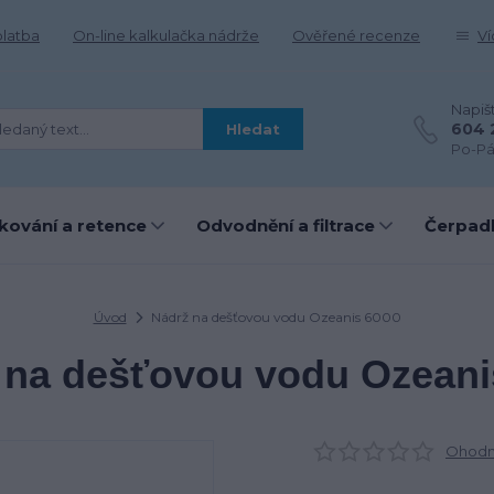
platba
On-line kalkulačka nádrže
Ověřené recenze
Ví
Napiš
604 
Hledat
Po-Pá
kování a retence
Odvodnění a filtrace
Čerpadl
Úvod
Nádrž na dešťovou vodu Ozeanis 6000
 na dešťovou vodu Ozeani
Ohodno