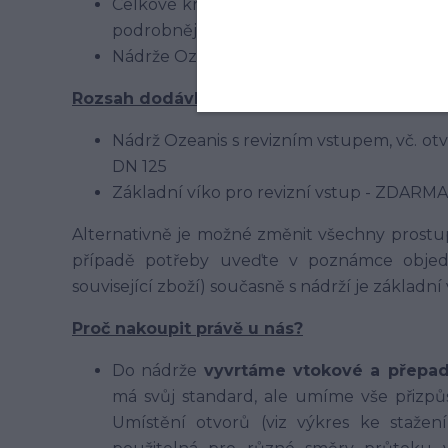
Celkové krytí nádrže zeminou nad vrchol
podrobnější info v montážním návodu.
Nádrže Ozeanis jsou určeny pro použití 
Rozsah dodávky:
Nádrž Ozeanis s revizním vstupem, vč. otv
DN 125
Základní víko pro revizní vstup - ZDARMA
Alternativně je možné změnit všechny prostup
případě potřeby uveďte v poznámce objedn
související zboží) současně s nádrží je základn
Proč nakoupit právě u nás?
Do nádrže
vyvrtáme vtokové a přepa
má svůj standard, ale umíme vše přizpů
Umístění otvorů (viz výkres ke stažen