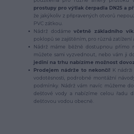
použitelná pro různé směry průtoku 
prostupy pro výtlak čerpadla DN25 a p
že jakýkoliv z připravených otvorů nepo
PVC zátkou.
Nádrž dodáme
včetně základního v
poklopů se zajištěním, pro různá zatížení
Nádrž máme běžně dostupnou přímo na
můžete sami vyzvednout, nebo vám ji do
jediní na trhu nabízíme možnost dovoz
Prodejem nádrže to nekončí!
K nádrži
vodotěsnosti, podrobné montážní návo
podmínky. Nádrž vám navíc můžeme dodat
dešťové vody a nabízíme celou řadu da
dešťovou vodou obecně.