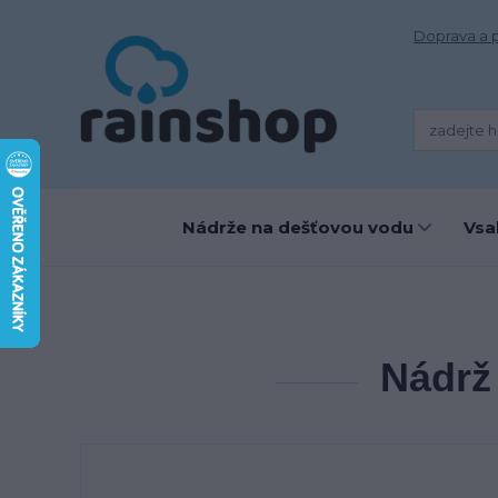
Doprava a 
Nádrže na dešťovou vodu
Vsa
Nádrž