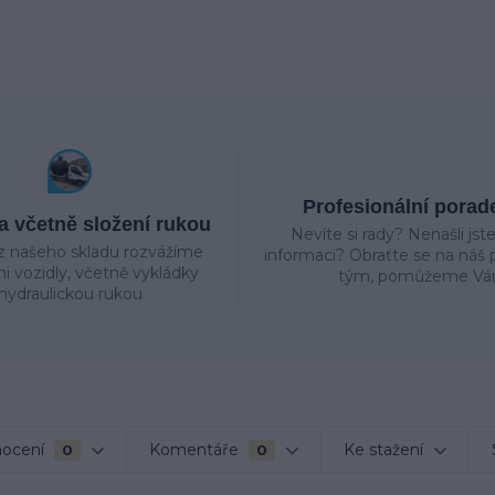
Profesionální porad
 včetně složení rukou
Nevíte si rady? Nenašli jst
z našeho skladu rozvážíme
informaci? Obraťte se na náš p
mi vozidly, včetně vykládky
tým, pomůžeme Vá
hydraulickou rukou
ocení
Komentáře
Ke stažení
0
0