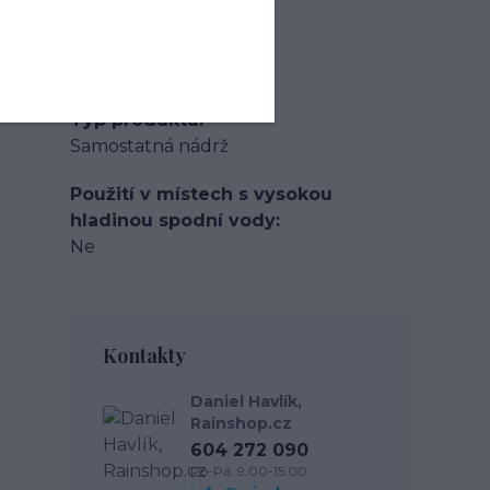
Materiál
PE
Typ produktu
Samostatná nádrž
Použití v místech s vysokou
hladinou spodní vody
Ne
Kontakty
Daniel Havlík,
Rainshop.cz
604 272 090
Po-Pá: 9.00-15.00