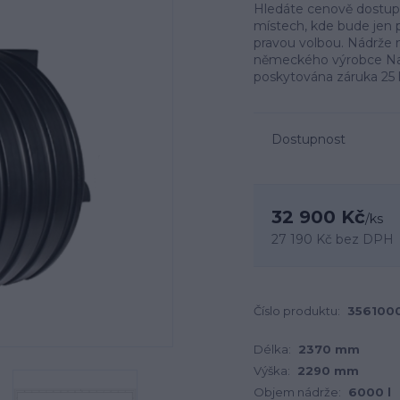
Hledáte cenově dostupn
místech, kde bude jen 
pravou volbou. Nádrže 
německého výrobce Nau
poskytována záruka 25 l
Dostupnost
32 900 Kč
/
ks
27 190 Kč
bez DPH
Číslo produktu:
356100
Délka:
2370 mm
Výška:
2290 mm
Objem nádrže:
6000 l