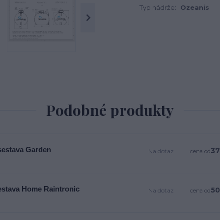
Typ nádrže:
Ozeanis
Podobné produkty
 sestava Garden
37
Na dotaz
cena od
estava Home Raintronic
50
Na dotaz
cena od