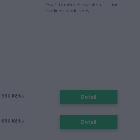
Použití v místech s vysokou
Ne
hladinou spodní vody:
 990 Kč
/
ks
Detail
 680 Kč
/
ks
Detail