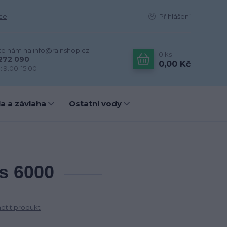
ce
Přihlášení
te nám na info@rainshop.cz
0
ks
272 090
0,00 Kč
: 9.00-15.00
a a závlaha
Ostatní vody
s 6000
tit produkt