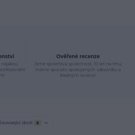
enství
Ověřené recenze
e nějakou
Jsme spolehlivá společnost, 10 let na trhu,
rofesionální
máme spoustu spokojených zákazníku a
m!
kladných recenzí
Související zboží
6