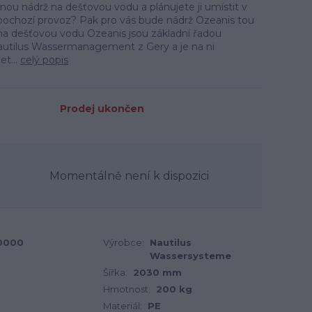
ou nádrž na dešťovou vodu a plánujete ji umístit v
pochozí provoz? Pak pro vás bude nádrž Ozeanis tou
na dešťovou vodu Ozeanis jsou základní řadou
tilus Wassermanagement z Gery a je na ni
et...
celý popis
Prodej ukončen
Momentálně není k dispozici
0000
Výrobce:
Nautilus
Wassersysteme
Šířka:
2030 mm
Hmotnost:
200 kg
Materiál:
PE