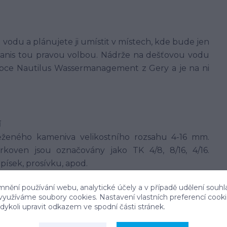
odu a plánujete ji umístit v místech, kde bude jen
anis tou pravou volbou. Nádrže na dešťovou vodu
bce Nautilus Wassermanagement z Gery a je na ni
í
ěženého kameniva velikostního rozsahu 4-16 mm.
koven jsou označovány jako TK 4/8, 8/16, 4/16.
ísek, prosívku, apod.
ch. V těch jílovitých a jiných hůře propustných
mnění používání webu, analytické účely a v případě udělení souhl
u, ve zcela nepropustných zeminách použití
 využíváme soubory cookies. Nastavení vlastních preferencí cook
ykoli upravit odkazem ve spodní části stránek.
 není možné.