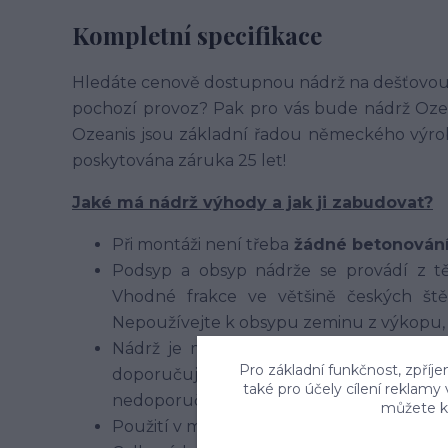
Kompletní specifikace
Hledáte cenově dostupnou nádrž na dešťovou v
pochozí provoz? Pak pro vás bude nádrž Oze
Ozeanis jsou základní řadou německého výro
poskytována záruka 25 let!
Jaké má nádrž výhody a jak ji zabudovat?
Při montáži není třeba
žádné betonován
Podsyp a obsyp nádrže se provádí z t
Vhodné frakce ve většině českých štěr
Nepoužívejte k obsypu zeminu z výkopu, p
Nádrž je možné použít v různých zeminá
Pro základní funkčnost, zpříje
doporučujeme oddrenážování podklad
také pro účely cílení reklamy
nedoporučujeme
můžete kd
Použití v místech s výskytem spodní vody