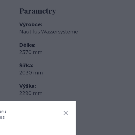
Parametry
Výrobce
Nautilus Wassersysteme
Délka
2370 mm
Šířka
2030 mm
Výška
2290 mm
Hmotnost
asu
200 kg
ies
Objem nádrže
6000 l