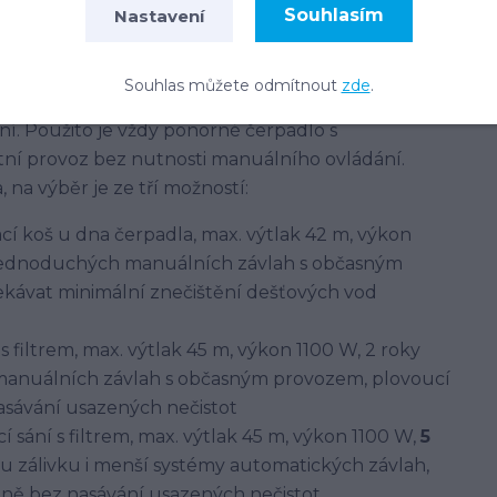
Souhlasím
Nastavení
pouze v pochozích plochách.
zahrady a jiné venkovní použití. Jedná se o sadu
Souhlas můžete odmítnout
zde
.
domácí kutily, popř. pro montáž instalatérem.
í. Použito je vždy ponorné čerpadlo s
í provoz bez nutnosti manuálního ovládání.
 na výběr je ze tří možností:
sací koš u dna čerpadla, max. výtlak 42 m, výkon
 jednoduchých manuálních závlah s občasným
kávat minimální znečištění dešťových vod
 s filtrem, max. výtlak 45 m, výkon 1100 W, 2 roky
anuálních závlah s občasným provozem, plovoucí
nasávání usazených nečistot
cí sání s filtrem, max. výtlak 45 m, výkon 1100 W,
5
u zálivku i menší systémy automatických závlah,
adině bez nasávání usazených nečistot