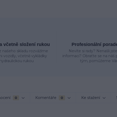
 včetně složení rukou
Profesionální porad
z našeho skladu rozvážíme
Nevíte si rady? Nenašli jst
mi vozidly, včetně vykládky
informaci? Obraťte se na náš p
hydraulickou rukou
tým, pomůžeme Vá
ocení
Komentáře
Ke stažení
0
0