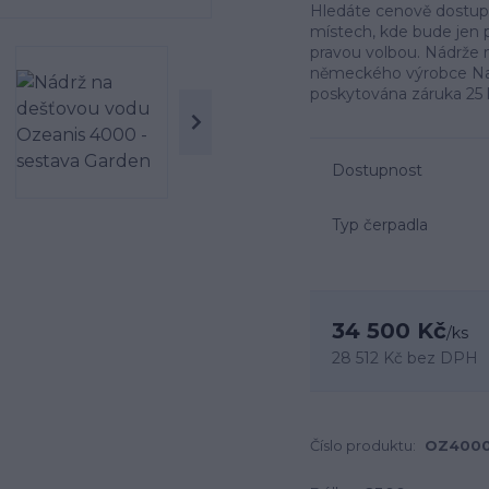
Hledáte cenově dostupn
místech, kde bude jen 
pravou volbou. Nádrže 
německého výrobce Nau
poskytována záruka 25 l
Dostupnost
Typ čerpadla
34 500 Kč
/
ks
28 512 Kč
bez DPH
Číslo produktu:
OZ400