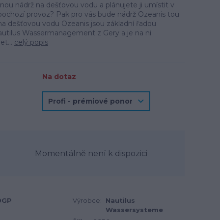
ou nádrž na dešťovou vodu a plánujete ji umístit v
pochozí provoz? Pak pro vás bude nádrž Ozeanis tou
na dešťovou vodu Ozeanis jsou základní řadou
tilus Wassermanagement z Gery a je na ni
et...
celý popis
Na dotaz
Momentálně není k dispozici
0GP
Výrobce:
Nautilus
Wassersysteme