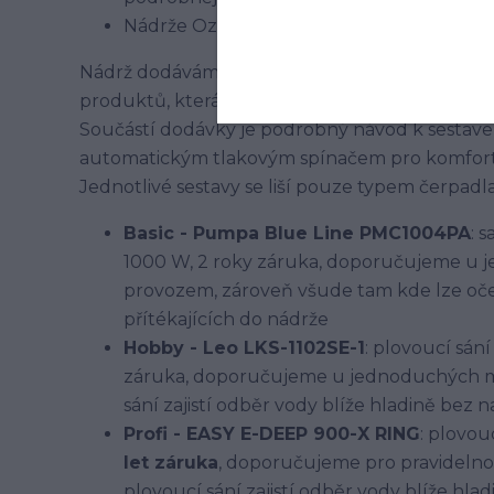
Nádrže Ozeanis jsou určeny pro použití 
Nádrž dodáváme v sestavě vhodné pro zalévání 
produktů, která je vhodná jako stavebnice pro 
Součástí dodávky je podrobný návod k sestaven
automatickým tlakovým spínačem pro komfortn
Jednotlivé sestavy se liší pouze typem čerpadla,
Basic - Pumpa Blue Line PMC1004PA
: 
1000 W, 2 roky záruka, doporučujeme u
provozem, zároveň všude tam kde lze oče
přítékajících do nádrže
Hobby - Leo LKS-1102SE-1
: plovoucí sání
záruka, doporučujeme u jednoduchých m
sání zajistí odběr vody blíže hladině bez 
Profi - EASY E-DEEP 900-X RING
: plovou
let záruka
, doporučujeme pro pravidelno
plovoucí sání zajistí odběr vody blíže hl