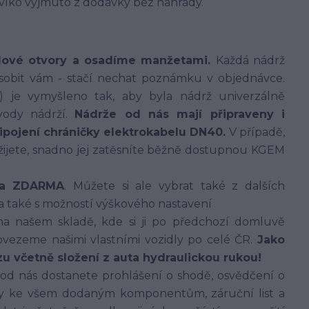
í víko vyjmuto z dodávky bez náhrady.
dové otvory a osadíme manžetami.
Každá nádrž
sobit vám - stačí nechat poznámku v objednávce.
í) je vymyšleno tak, aby byla nádrž univerzálně
vody nádrží.
Nádrže od nás mají připraveny i
řipojení chráničky elektrokabelu DN40.
V případě,
užijete, snadno jej zatěsníte běžně dostupnou KGEM
íka ZDARMA
. Můžete si ale vybrat také z dalších
 a také s možností výškového nastavení
 našem skladě, kde si ji po předchozí domluvě
vezeme našimi vlastními vozidly po celé ČR.
Jako
u včetně složení z auta hydraulickou rukou!
 od nás dostanete prohlášení o shodě, osvědčení o
dy ke všem dodaným komponentům, záruční list a