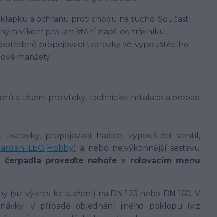
lapku a ochranu proti chodu na sucho. Součástí
pným víkem pro umístění např. do trávníku,
 potřebné propojovací tvarovky vč. vypouštěcího
upové manžety
orů a těsení pro vtoky, technické instalace a přepad
 tvarovky, propojovací hadice, vypouštěcí ventil,
arden LEO(Hobby)
a nebo nejvýkonnější sestavu
u čerpadla proveďte nahoře v rolovacím menu
y (viz výkres ke stažení) na DN 125 nebo DN 160. V
ávky. V případě objednání jiného poklopu (viz