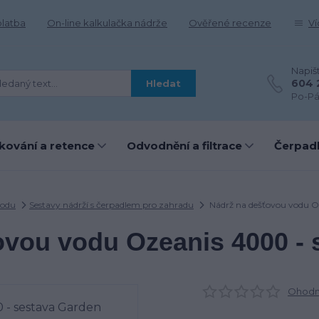
platba
On-line kalkulačka nádrže
Ověřené recenze
Ví
Napiš
604 
Hledat
Po-Pá
kování a retence
Odvodnění a filtrace
Čerpadl
vodu
Sestavy nádrží s čerpadlem pro zahradu
Nádrž na dešťovou vodu O
ovou vodu Ozeanis 4000 - 
Ohodno