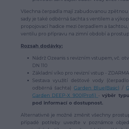
Všechna čerpadla mají zabudovanou zpětnou k
sady je také odběrná šachta s ventilem a výko
propojovací hadice mezi čerpadlem a šachtou,
ventilu pro přípravu na zimní období a prost
Rozsah dodávky:
Nádrž Ozeanis s revizním vstupem, vč. otv
DN 110
Základní víko pro revizní vstup - ZDARMA
Sestava využití dešťové vody (čerpadlo,
odběrná šachta)
Garden Blue(Basic)
/
G
Garden DEEP-X 900(Profi)
-
výběr typ
pod informací o dostupnost.
Alternativně je možné změnit všechny prostup
případě potřeby uveďte v poznámce objedn