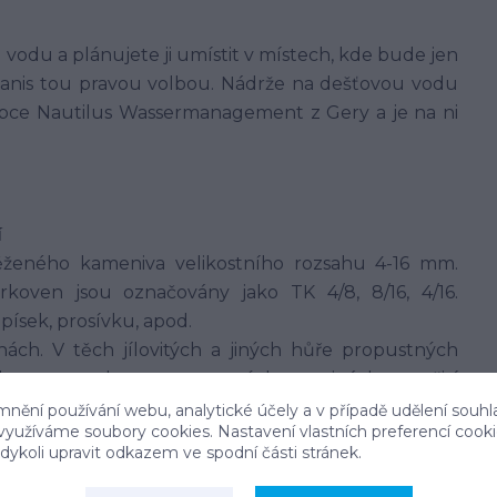
odu a plánujete ji umístit v místech, kde bude jen
anis tou pravou volbou. Nádrže na dešťovou vodu
bce Nautilus Wassermanagement z Gery a je na ni
í
ěženého kameniva velikostního rozsahu 4-16 mm.
koven jsou označovány jako TK 4/8, 8/16, 4/16.
ísek, prosívku, apod.
ch. V těch jílovitých a jiných hůře propustných
u, ve zcela nepropustných zeminách použití
mnění používání webu, analytické účely a v případě udělení souhl
 využíváme soubory cookies. Nastavení vlastních preferencí cook
 není možné.
ykoli upravit odkazem ve spodní části stránek.
em hlavní válcové části nesmí přesáhnout cca 1 m,