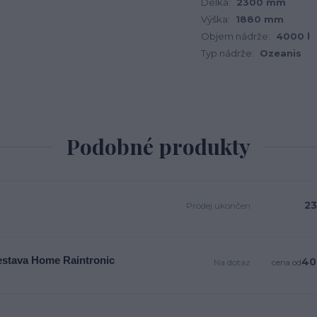
Délka:
2300 mm
Výška:
1880 mm
Objem nádrže:
4000 l
Typ nádrže:
Ozeanis
Podobné produkty
23
Prodej ukončen
estava Home Raintronic
40
Na dotaz
cena od