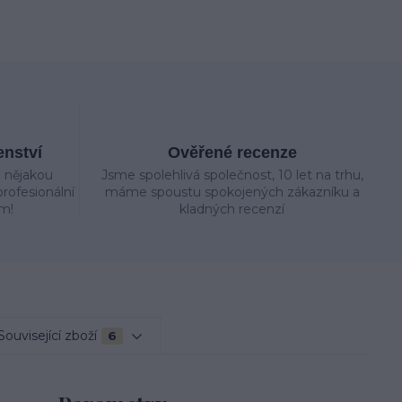
enství
Ověřené recenze
e nějakou
Jsme spolehlivá společnost, 10 let na trhu,
rofesionální
máme spoustu spokojených zákazníku a
m!
kladných recenzí
Související zboží
6