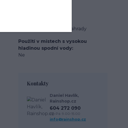
Materiál
PE
Typ produktu
Systémy pro zalévání zahrady
Použití v místech s vysokou
hladinou spodní vody
Ne
Kontakty
Daniel Havlík,
Rainshop.cz
604 272 090
Po-Pá: 9.00-15.00
info@rainshop.cz