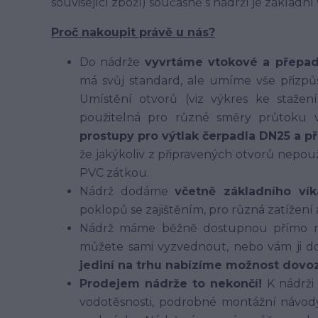
související zboží) současně s nádrží je základn
Proč nakoupit právě u nás?
Do nádrže
vyvrtáme vtokové a přepa
má svůj standard, ale umíme vše přizpů
Umístění otvorů (viz výkres ke stažen
použitelná pro různé směry průtoku 
prostupy pro výtlak čerpadla DN25 a p
že jakýkoliv z připravených otvorů nepo
PVC zátkou.
Nádrž dodáme
včetně základního v
poklopů se zajištěním, pro různá zatížení
Nádrž máme běžně dostupnou přímo na
můžete sami vyzvednout, nebo vám ji do
jediní na trhu nabízíme možnost dovoz
Prodejem nádrže to nekončí!
K nádrži
vodotěsnosti, podrobné montážní návo