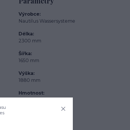
Parametry
Výrobce
Nautilus Wassersysteme
Délka
2300 mm
Šířka
1650 mm
Výška
1880 mm
Hmotnost
160 kg
asu
Objem nádrže
ies
4000 l