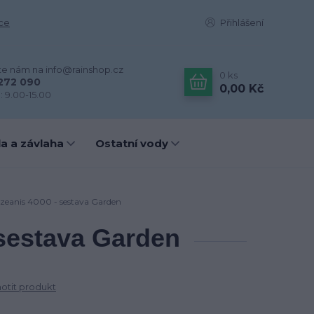
ce
Přihlášení
te nám na info@rainshop.cz
0
ks
272 090
0,00 Kč
: 9.00-15.00
a a závlaha
Ostatní vody
zeanis 4000 - sestava Garden
sestava Garden
tit produkt