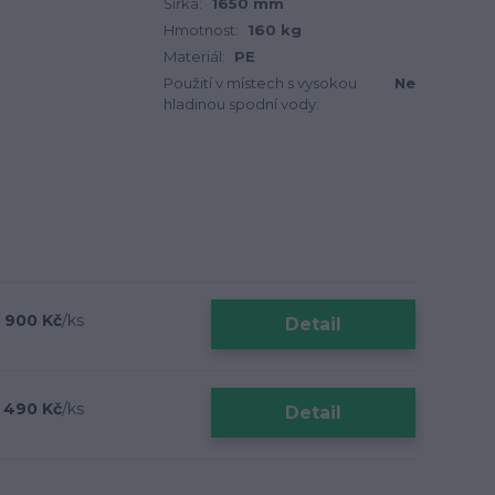
Šířka:
1650 mm
Hmotnost:
160 kg
Materiál:
PE
Použití v místech s vysokou
Ne
hladinou spodní vody:
 900 Kč
/
ks
Detail
 490 Kč
/
ks
Detail