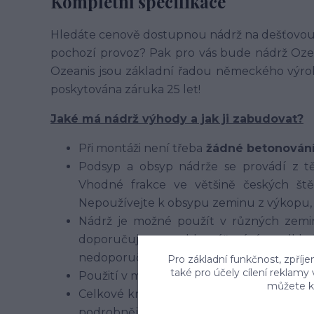
Kompletní specifikace
Hledáte cenově dostupnou nádrž na dešťovou v
pochozí provoz? Pak pro vás bude nádrž Oze
Ozeanis jsou základní řadou německého výro
poskytována záruka 25 let!
Jaké má nádrž výhody a jak ji zabudovat?
Při montáži není třeba
žádné betonován
Podsyp a obsyp nádrže se provádí z t
Vhodné frakce ve většině českých štěr
Nepoužívejte k obsypu zeminu z výkopu, p
Nádrž je možné použít v různých zeminá
doporučujeme oddrenážování podklad
nedoporučujeme
Pro základní funkčnost, zpříje
také pro účely cílení reklamy
Použití v místech s výskytem spodní vody
můžete kd
Celkové krytí nádrže zeminou nad vrchol
podrobnější info v montážním návodu.