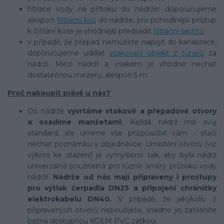
filtrace vody na přítoku do nádrže: doporučujeme
alespoň
filtrační koš
do nádrže, pro pohodlnější přístup
k čištění koše je vhodnější předsadit
filtrační šachtu
v případě, že přepad nemůžete napojit do kanalizace,
doporučujeme udělat
vsakovací objekt z tunelů
za
nádrží. Mezi nádrží a vsakem je vhodné nechat
dostatečnou mezeru, alespoň 5 m.
Proč nakoupit právě u nás?
Do nádrže
vyvrtáme vtokové a přepadové otvory
a osadíme manžetami.
Každá nádrž má svůj
standard, ale umíme vše přizpůsobit vám - stačí
nechat poznámku v objednávce. Umístění otvorů (viz
výkres ke stažení) je vymyšleno tak, aby byla nádrž
univerzálně použitelná pro různé směry průtoku vody
nádrží.
Nádrže od nás mají připraveny i prostupy
pro výtlak čerpadla DN25 a připojení chráničky
elektrokabelu DN40.
V případě, že jakýkoliv z
připravených otvorů nepoužijete, snadno jej zatěsníte
běžně dostupnou KGEM PVC zátkou.