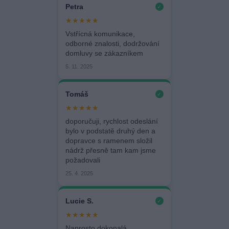
Petra
✓
★★★★★
Vstřícná komunikace,
odborné znalosti, dodržování
domluvy se zákazníkem
5. 11. 2025
Tomáš
✓
★★★★★
doporučuji, rychlost odeslání
bylo v podstatě druhý den a
dopravce s ramenem složil
nádrž přesně tam kam jsme
požadovali
25. 4. 2025
Lucie S.
✓
★★★★★
Naprosto dokonalá