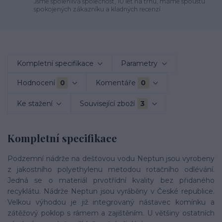
Jsme spolehlivá společnost, 10 let na trhu, máme spoustu
spokojených zákazníku a kladných recenzí
Kompletní specifikace
Parametry
Hodnocení
0
Komentáře
0
Ke stažení
Související zboží
3
Kompletní specifikace
Podzemní nádrže na dešťovou vodu Neptun jsou vyrobeny
z jakostního polyethylenu metodou rotačního odlévání.
Jedná se o materiál prvotřídní kvality bez přidaného
recyklátu. Nádrže Neptun jsou vyráběny v České republice.
Velkou výhodou je již integrovaný nástavec komínku a
zátěžový poklop s rámem a zajištěním. U většiny ostatních