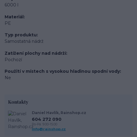
6000 l
Materiál
PE
Typ produktu
Samostatná nádrž
Zatížení plochy nad nádrží
Pochozí
Použití v místech s vysokou hladinou spodní vody
Ne
Kontakty
Daniel Havlík, Rainshop.cz
604 272 090
Po-Pá: 9.00-15.00
info@rainshop.cz