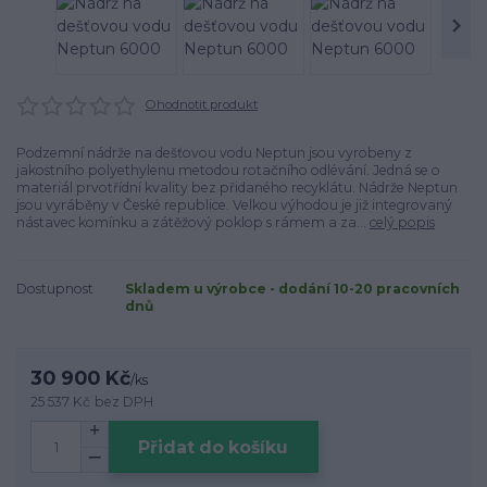
Ohodnotit produkt
Podzemní nádrže na dešťovou vodu Neptun jsou vyrobeny z
jakostního polyethylenu metodou rotačního odlévání. Jedná se o
materiál prvotřídní kvality bez přidaného recyklátu. Nádrže Neptun
jsou vyráběny v České republice. Velkou výhodou je již integrovaný
nástavec komínku a zátěžový poklop s rámem a za...
celý popis
Dostupnost
Skladem u výrobce - dodání 10-20 pracovních
dnů
30 900 Kč
/
ks
25 537 Kč
bez DPH
Přidat do košíku