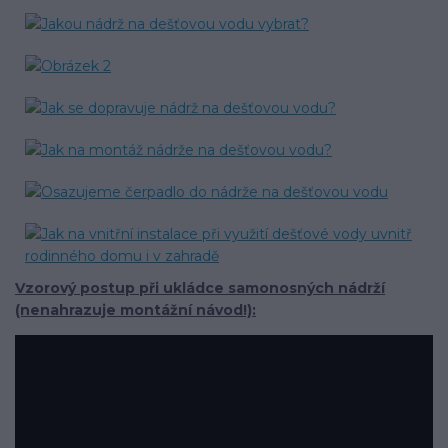
Vzorový postup při ukládce samonosných nádrží
(nenahrazuje montážní návod!):