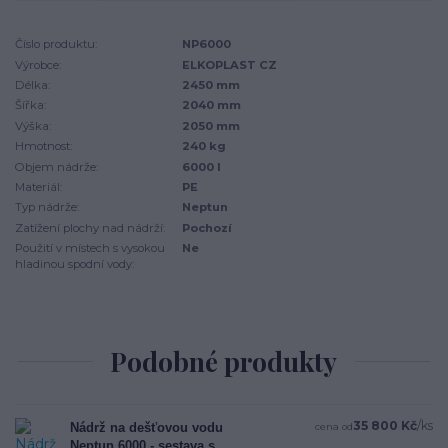
Číslo produktu:
NP6000
Výrobce:
ELKOPLAST CZ
Délka:
2450 mm
Šířka:
2040 mm
Výška:
2050 mm
Hmotnost:
240 kg
Objem nádrže:
6000 l
Materiál:
PE
Typ nádrže:
Neptun
Zatížení plochy nad nádrží:
Pochozí
Použití v místech s vysokou
Ne
hladinou spodní vody:
Podobné produkty
35 800 Kč
/
ks
Nádrž na dešťovou vodu
cena od
Neptun 6000 - sestava s