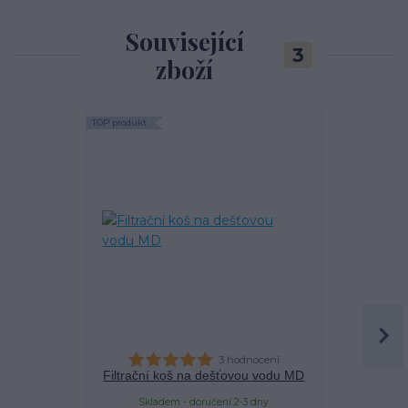
Související
3
zboží
TOP produkt
TOP produkt
Akce
3 hodnocení
Filtrační koš na dešťovou vodu MD
Filtra
Skladem - doručení 2-3 dny
Sklade