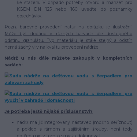
ke stažení. V případě potřeby otvorů a manžet pro
KGEM DN 125 nebo 160 uveďte do poznámky
objednávky.
Pozn. barevné provedení natur na obrázku je ilustrační.
Může být dodáno v různých barvách dle dostupného
odstínu granulátu. Typ materiálu je stále stejný a odstín
nemá žádný vliv na kvalitu provedení nádrže.
Nádrž u nás dále můžete zakoupit v kompletních
sadách:
Je potřeba ještě nějaké příslušenství?
nádrž má již integrovaný nástavec (možno seříznout)
a poklop s rámem a zajištěním šrouby, není tedy
potřeba nic v tomto smyslu dokupovat