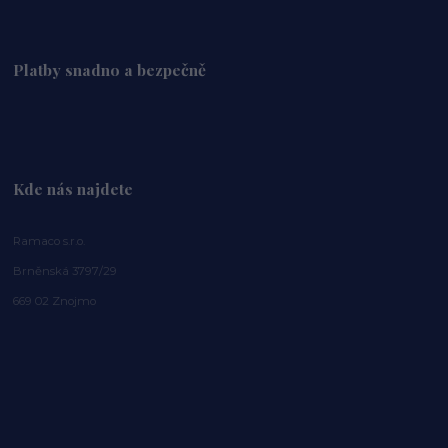
Platby snadno a bezpečně
Kde nás najdete
Ramaco s.r.o.
Brněnská 3797/29
669 02 Znojmo