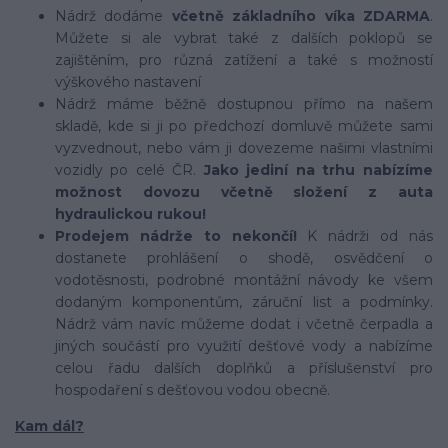
Nádrž dodáme
včetně základního víka ZDARMA
.
Můžete si ale vybrat také z dalších poklopů se
zajištěním, pro různá zatížení a také s možností
výškového nastavení
Nádrž máme běžně dostupnou přímo na našem
skladě, kde si ji po předchozí domluvě můžete sami
vyzvednout, nebo vám ji dovezeme našimi vlastními
vozidly po celé ČR.
Jako jediní na trhu nabízíme
možnost dovozu včetně složení z auta
hydraulickou rukou!
Prodejem nádrže to nekončí!
K nádrži od nás
dostanete prohlášení o shodě, osvědčení o
vodotěsnosti, podrobné montážní návody ke všem
dodaným komponentům, záruční list a podmínky.
Nádrž vám navíc můžeme dodat i včetně čerpadla a
jiných součástí pro využití dešťové vody a nabízíme
celou řadu dalších doplňků a příslušenství pro
hospodaření s dešťovou vodou obecně.
Kam dál?