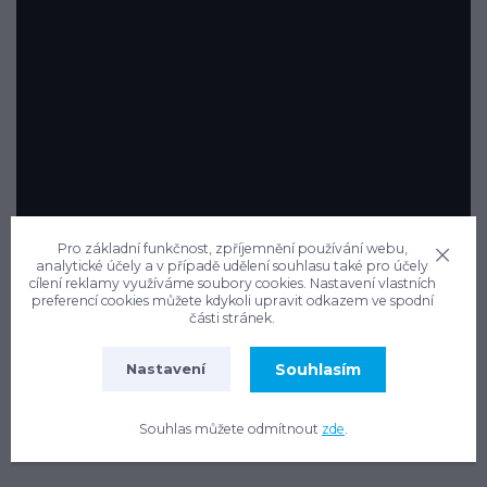
Pro základní funkčnost, zpříjemnění používání webu,
analytické účely a v případě udělení souhlasu také pro účely
cílení reklamy využíváme soubory cookies. Nastavení vlastních
preferencí cookies můžete kdykoli upravit odkazem ve spodní
části stránek.
Pozn: Rozměry výkopu uvedeného ve videu jsou pouze
Souhlasím
ilustrační. Pro každou nádrž platí jiný rozměr. Uvažujte vždy
Nastavení
půdorysný rozměr konkrétní nádrže + 300-500 mm po
celém obvodu nádrže mezera od stěny výkopu.
Souhlas můžete odmítnout
zde
.