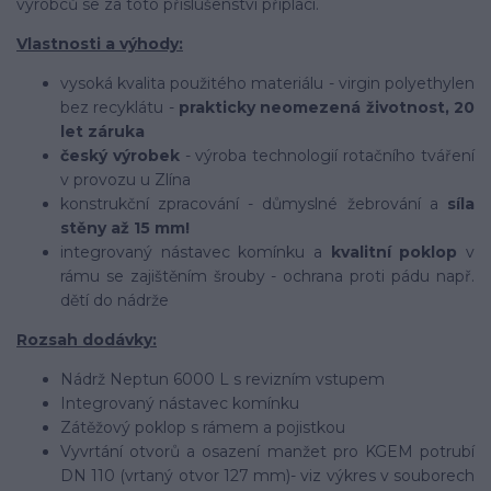
výrobců se za toto příslušenství připlácí.
Vlastnosti a výhody:
vysoká kvalita použitého materiálu - virgin polyethylen
bez recyklátu -
prakticky neomezená životnost, 20
let záruka
český výrobek
- výroba technologií rotačního tváření
v provozu u Zlína
konstrukční zpracování - důmyslné žebrování a
síla
stěny až 15 mm!
integrovaný nástavec komínku a
kvalitní poklop
v
rámu se zajištěním šrouby - ochrana proti pádu např.
dětí do nádrže
Rozsah dodávky:
Nádrž Neptun 6000 L s revizním vstupem
Integrovaný nástavec komínku
Zátěžový poklop s rámem a pojistkou
Vyvrtání otvorů a osazení manžet pro KGEM potrubí
DN 110 (vrtaný otvor 127 mm)- viz výkres v souborech