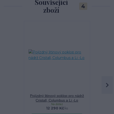
Související
4
zboží
TOP produkt
Pojízdný litinový poklop pro nádrž
Vsakovací 
Cristall, Columbus a Li -Lo
Skladem u d
Na dotaz
12 290 Kč
/
ks
cena 