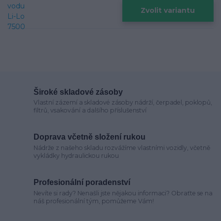
Zvolit variantu
Široké skladové zásoby
Vlastní zázemí a skladové zásoby nádrží, čerpadel, poklopů,
filtrů, vsakování a dalšího příslušenství
Doprava včetně složení rukou
Nádrže z našeho skladu rozvážíme vlastními vozidly, včetně
vykládky hydraulickou rukou
Profesionální poradenství
Nevíte si rady? Nenašli jste nějakou informaci? Obraťte se na
náš profesionální tým, pomůžeme Vám!