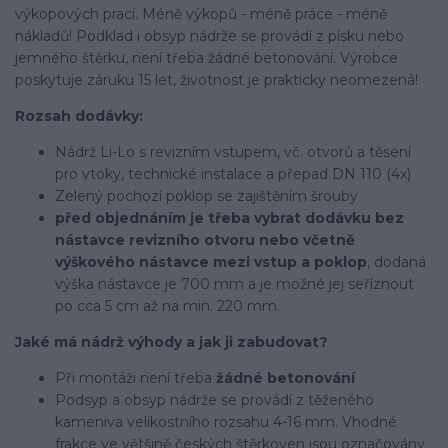
výkopových prací. Méně výkopů - méně práce - méně
nákladů! Podklad i obsyp nádrže se provádí z písku nebo
jemného štěrku, není třeba žádné betonování. Výrobce
poskytuje záruku 15 let, životnost je prakticky neomezená!
Rozsah dodávky:
Nádrž Li-Lo s revizním vstupem, vč. otvorů a těsení
pro vtoky, technické instalace a přepad DN 110 (4x)
Zelený pochozí poklop se zajištěním šrouby
před objednáním je třeba vybrat dodávku bez
nástavce revizního otvoru nebo včetně
výškového nástavce mezi vstup a poklop
, dodaná
výška nástavce je 700 mm a je možné jej seříznout
po cca 5 cm až na min. 220 mm.
Jaké má nádrž výhody a jak ji zabudovat?
Při montáži není třeba
žádné betonování
Podsyp a obsyp nádrže se provádí z těženého
kameniva velikostního rozsahu 4-16 mm. Vhodné
frakce ve většině českých štěrkoven jsou označovány