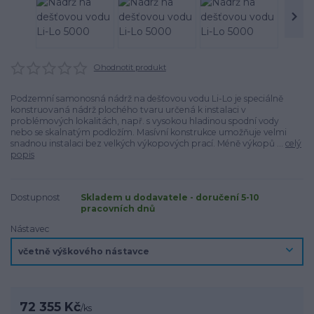
Ohodnotit produkt
Podzemní samonosná nádrž na dešťovou vodu Li-Lo je speciálně
konstruovaná nádrž plochého tvaru určená k instalaci v
problémových lokalitách, např. s vysokou hladinou spodní vody
nebo se skalnatým podložím. Masívní konstrukce umožňuje velmi
snadnou instalaci bez velkých výkopových prací. Méně výkopů ...
celý
popis
Dostupnost
Skladem u dodavatele - doručení 5-10
pracovních dnů
Nástavec
72 355 Kč
/
ks