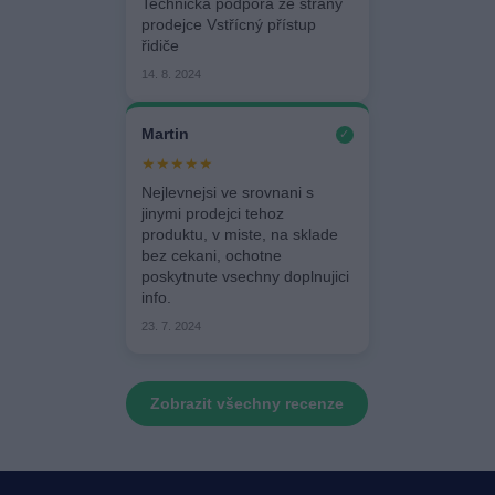
Technická podpora ze strany
prodejce Vstřícný přístup
řidiče
14. 8. 2024
Martin
✓
★★★★★
Nejlevnejsi ve srovnani s
jinymi prodejci tehoz
produktu, v miste, na sklade
bez cekani, ochotne
poskytnute vsechny doplnujici
info.
23. 7. 2024
Zobrazit všechny recenze