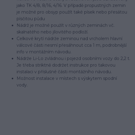
jako TK 4/8, 8/16, 4/16. V případě propustných zemin
je možné pro obsyp použít také písek nebo přesátou
písčitou půdu
Nádrž je možné použít v různých zeminách vč.
skalnatého nebo jílovitého podloží.
Celkové krytí nádrže zeminou nad vrcholem hlavní
válcové části nesmí přesáhnout cca 1 m, podrobnější
info v montážním návodu.
Nádrže Li-Lo zvládnou i pojezd osobními vozy do 2,2 t.
Je třeba striktně dodržet instrukce pro takovou
instalaci v příslušné části montážního návodu.
Možnost instalace v místech s výskytem spodní
vody.