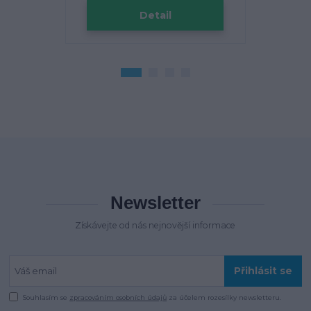
Detail
Zv
Newsletter
Získávejte od nás nejnovější informace
Přihlásit se
Souhlasím se
zpracováním osobních údajů
za účelem rozesílky newsletteru.