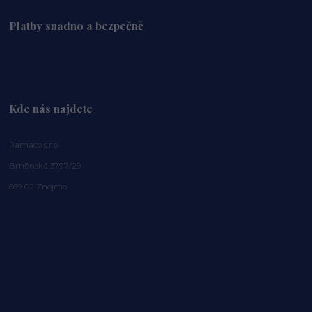
Platby snadno a bezpečně
Kde nás najdete
Ramaco s.r.o.
Brněnská 3797/29
669 02 Znojmo