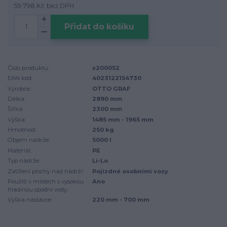
59 798 Kč
bez DPH
Přidat do košíku
Číslo produktu:
x200052
EAN kód:
4023122154730
Výrobce:
OTTO GRAF
Délka:
2890 mm
Šířka:
2300 mm
Výška:
1485 mm - 1965 mm
Hmotnost:
250 kg
Objem nádrže:
5000 l
Materiál:
PE
Typ nádrže:
Li-Lo
Zatížení plochy nad nádrží:
Pojízdné osobními vozy
Použití v místech s vysokou
Ano
hladinou spodní vody:
Výška nástavce:
220 mm - 700 mm