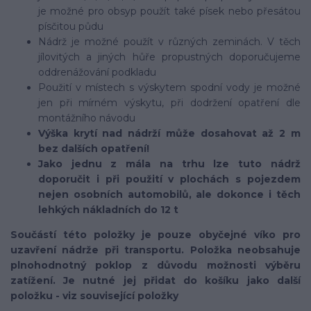
je možné pro obsyp použít také písek nebo přesátou
písčitou půdu
Nádrž je možné použít v různých zeminách. V těch
jílovitých a jiných hůře propustných doporučujeme
oddrenážování podkladu
Použití v místech s výskytem spodní vody je možné
jen při mírném výskytu, při dodržení opatření dle
montážního návodu
Výška krytí nad nádrží může dosahovat až 2 m
bez dalších opatření!
Jako jednu z mála na trhu lze tuto nádrž
doporučit i při použití v plochách s pojezdem
nejen osobních automobilů, ale dokonce i těch
lehkých nákladních do 12 t
Součástí této položky je pouze obyčejné víko pro
uzavření nádrže při transportu. Položka neobsahuje
plnohodnotný poklop z důvodu možnosti výběru
zatížení. Je nutné jej přidat do košíku jako další
položku - viz související položky