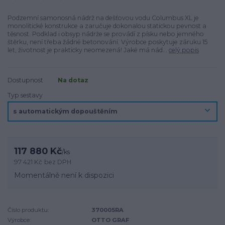
Podzemní samonosná nádrž na dešťovou vodu Columbus XL je
monolitické konstrukce a zaručuje dokonalou statickou pevnost a
těsnost. Podklad i obsyp nádrže se provádí z písku nebo jemného
štěrku, není třeba žádné betonování. Výrobce poskytuje záruku 15
let, životnost je prakticky neomezená! Jaké má nád...
celý popis
Dostupnost
Na dotaz
Typ sestavy
117 880 Kč
/
ks
97 421 Kč
bez DPH
Momentálně není k dispozici
Číslo produktu:
370005RA
Výrobce:
OTTO GRAF