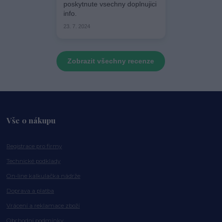
poskytnute vsechny doplnujici
info.
23. 7. 2024
Zobrazit všechny recenze
Vše o nákupu
Registrace pro firmy
Technické podklady
On-line kalkulačka nádrže
Doprava a platba
Vrácení a reklamace zboží
Obchodní podmínky