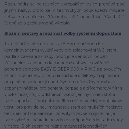
Pozn. nádrž se na různých evropských trzích prodává pod
jinými názvy, proto se v technických podkladech můžete
setkat s označením "Columbus XL" nebo také "Carat XL".
Jedná se o zcela shodné výrobky.
Složení sestavy a možnost volby systému dopouštění
Tuto nádrž nabízíme v sestavě Home určenou ke
kombinovanému využití vody pro splachování WC, praní
prádla a zalévání zahrady, popř. jiné venkovní použití.
Základním stavebním kamenem sestavy je ověřené
ponorné čerpadlo EASY E-DEEP 900-X RING s plovoucím
sáním, s ochranou chodu na sucho a s tlakovým spínačem
pro plně automatický chod. Systém dále vždy obsahuje
expanzní nádobu pro ochranu čerpadla a tříkomorový filtr s
vložkami zajišťující odstranění všech jemných nečistot a
také zápachu. První patrona filtru má praktický protitlakový
ventil pro pravidelnou možnost čištění od hrubších nečistot
bez demontáže kartuše. Důležitým prvkem systému je
také vyřešení náhradního zdroje v případě nedostatku vody
v nádrži. S ohledem na různé možnosti jednotlivých