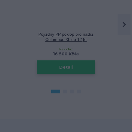
Pojízdný PP poklop pro nádrž
Teleskop
Columbus XL do 12,5t
pochozí, p
Na dotaz
16 500 Kč
/
ks
Detail