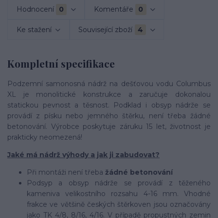
Hodnocení
0
Komentáře
0
Ke stažení
Související zboží
4
Kompletní specifikace
Podzemní samonosná nádrž na dešťovou vodu Columbus
XL je monolitické konstrukce a zaručuje dokonalou
statickou pevnost a těsnost. Podklad i obsyp nádrže se
provádí z písku nebo jemného štěrku, není třeba žádné
betonování. Výrobce poskytuje záruku 15 let, životnost je
prakticky neomezená!
Jaké má nádrž výhody a jak ji zabudovat?
Při montáži není třeba
žádné betonování
Podsyp a obsyp nádrže se provádí z těženého
kameniva velikostního rozsahu 4-16 mm. Vhodné
frakce ve většině českých štěrkoven jsou označovány
jako TK 4/8, 8/16, 4/16. V případě propustných zemin