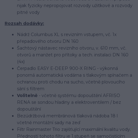
nijak fyzicky nepropojovat rozvody užitkové a rozvody
pitné vody
Rozsah dodávky:
Nádrž Columbus XL s revizním vstupem, vč. 1x
přepadového otvoru DN 160
Šachtový nástavec revizního otvoru, v. 610 mm, vč.
otvorů a manžet pro přítoky a tech. instalaci DN 160
(4x)
Čerpadlo EASY E-DEEP 900-X RING - výkonná
ponorná automatická vodárna s tlakovým spínačem a
ochranou proti chodu na sucho, včetně plovoucího
sání s filtrem
Volitelně
- včetně systému dopouštění AFRISO
RENA se sondou hladiny a elektroventilem / bez
dopouštění
Bezúdržbová membránová tlaková nádoba 18 l
včetně montážní sady na zeď
Filtr Rainmaster Trio zajišťující maximální kvalitu vody.
Předností tohoto filtru je 1.stupeň se samočistícím