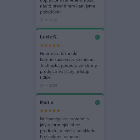
dopravce s ramenem složil
nádrž přesně tam kam jsme
požadovali
25. 4. 2025
Lucie S.
✓
★★★★★
Naprosto dokonalá
komunikace se zákazníkem
Technická podpora ze strany
prodejce Vstřícný přístup
řidiče
14. 8. 2024
Martin
✓
★★★★★
Nejlevnejsi ve srovnani s
jinymi prodejci tehoz
produktu, v miste, na sklade
bez cekani, ochotne