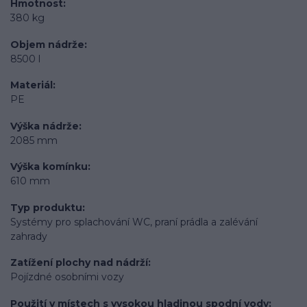
Hmotnost
380 kg
Objem nádrže
8500 l
Materiál
PE
Výška nádrže
2085 mm
Výška komínku
610 mm
Typ produktu
Systémy pro splachování WC, praní prádla a zalévání
zahrady
Zatížení plochy nad nádrží
Pojízdné osobními vozy
Použití v místech s vysokou hladinou spodní vody