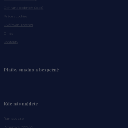
Ochrana osobních údajů
Práce s cookies
Ověřování recenzí
O nás
Kontakty
Platby snadno a bezpečně
Kde nás najdete
Ramaco s.r.o.
Brněnská 3797/29