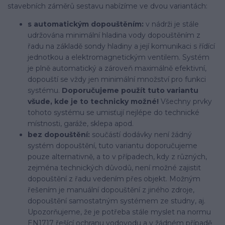
stavebních záměrů sestavu nabízíme ve dvou variantách:
s automatickým dopouštěním:
v nádrži je stále
udržována minimální hladina vody dopouštěním z
řadu na základě sondy hladiny a její komunikaci s řídící
jednotkou a elektromagnetickým ventilem. Systém
je plně automatický a zároveň maximálně efektivní,
dopouští se vždy jen minimální množství pro funkci
systému.
Doporučujeme použít tuto variantu
všude, kde je to technicky možné!
Všechny prvky
tohoto systému se umisťují nejlépe do technické
místnosti, garáže, sklepa apod.
bez dopouštění:
součástí dodávky není žádný
systém dopouštění, tuto variantu doporučujeme
pouze alternativně, a to v případech, kdy z různých,
zejména technických důvodů, není možné zajistit
dopouštění z řadu vedením přes objekt. Možným
řešením je manuální dopouštění z jiného zdroje,
dopouštění samostatným systémem ze studny, aj.
Upozorňujeme, že je potřeba stále myslet na normu
EN1717 řešící ochranu vodovodu a v žádném případě