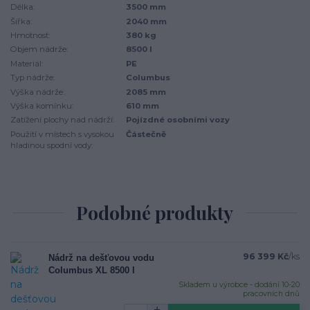
Délka:
3500 mm
Šířka:
2040 mm
Hmotnost:
380 kg
Objem nádrže:
8500 l
Materiál:
PE
Typ nádrže:
Columbus
Výška nádrže:
2085 mm
Výška komínku:
610 mm
Zatížení plochy nad nádrží:
Pojízdné osobními vozy
Použití v místech s vysokou
Částečně
hladinou spodní vody:
Podobné produkty
96 399 Kč
/
ks
Nádrž na dešťovou vodu
Columbus XL 8500 l
Skladem u výrobce - dodání 10-20
pracovních dnů