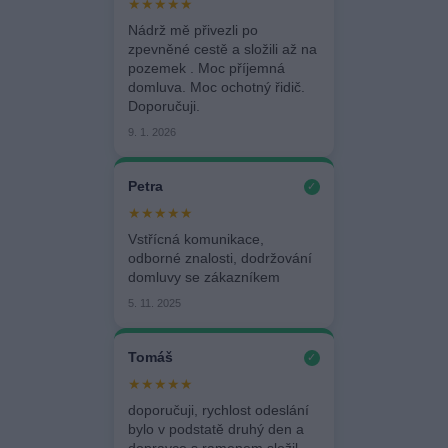
★★★★★
Nádrž mě přivezli po
zpevněné cestě a složili až na
pozemek . Moc příjemná
domluva. Moc ochotný řidič.
Doporučuji.
9. 1. 2026
Petra
✓
★★★★★
Vstřícná komunikace,
odborné znalosti, dodržování
domluvy se zákazníkem
5. 11. 2025
Tomáš
✓
★★★★★
doporučuji, rychlost odeslání
bylo v podstatě druhý den a