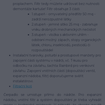
proplachem. Filtr tedy můžete udržovat bez nutnosti
demontáže kartuše! Filtr obsahuje 3 části
1.stupeň - omyvatelný předfiltr 50 mq -
zadrží nerozpustné látky
2.stupeň - jemné sítko 25 mq - zabraňuje
vniku drobných mechanických nečistot
3.stupeň - vložka s aktivním uhlím -
odstraní možný zápach, stopy organických
látek, chloru, insekticidů, pesticidů či
rozpouštědel
Instalační tvarovky, poturbí a prostupové manžety pro
zapojení části systému v nádrži, vč. T-kusu pro
odbočku na závlahu, šachta Rainbird pro venkovní
závlahu. Zapojení vnitřních částí (dopouštěcí ventil,
expanzní nádoba, filtr) doporučujeme svěřit
instalatérovi.
Filtrační koš
Čerpadlo se umisťuje přímo do nádrže. Pro expanzní
nádobu, vnitřní filtr a systém dopouštění je třeba vyhradit
místo v technické místnosti. V případě, že chcete použít