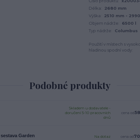
Číslo produktu:
x20003
Délka:
2680 mm
Výška:
2510 mm - 299
Objem nádrže:
6500 l
Typ nádrže:
Columbus
Použití v místech s vysok
hladinou spodní vody:
Podobné produkty
Skladem u dodavatele -
58
doručení 5-10 pracovních
cena od
dnů
 sestava Garden
70
Na dotaz
cena od