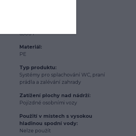
Hmotnost
260 kg
Objem nádrže
6500 l
Materiál
PE
Typ produktu
Systémy pro splachování WC, praní
prádla a zalévání zahrady
Zatížení plochy nad nádrží
Pojízdné osobními vozy
Použití v místech s vysokou
hladinou spodní vody
Nelze použít