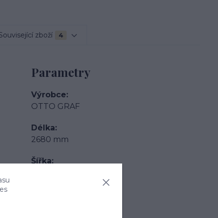
Související zboží
4
Parametry
Výrobce
OTTO GRAF
Délka
2680 mm
Šířka
2015 mm
asu
ies
Výška
2510 mm - 2990 mm