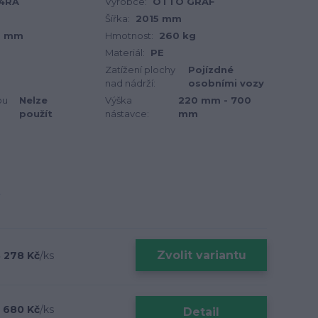
4RA
Výrobce:
OTTO GRAF
Šířka:
2015 mm
0 mm
Hmotnost:
260 kg
Materiál:
PE
Zatížení plochy
Pojízdné
nad nádrží:
osobními vozy
ou
Nelze
Výška
220 mm - 700
použít
nástavce:
mm
Zvolit variantu
 278 Kč
/
ks
 680 Kč
/
ks
Detail