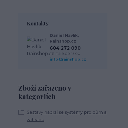
Kontakty
Daniel Havlík,
Rainshop.cz
604 272 090
Po-Pá: 9.00-15.00
info@rainshop.cz
Zboží zařazeno v
kategoriích
Sestavy nádrží se systémy pro dům a
zahradu