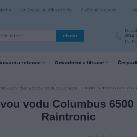
platba
On-line kalkulačka nádrže
Ověřené recenze
Ví
Napiš
604 
Hledat
Po-Pá
kování a retence
Odvodnění a filtrace
Čerpadl
estavy nádrží se systémy pro dům a zahradu
Nádrž na dešťovou vodu Colu
ovou vodu Columbus 6500 
Raintronic