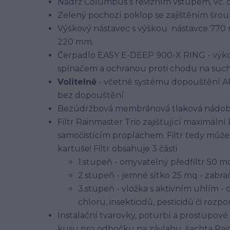
Nádrž Columbus s revizním vstupem, vč. o
Zelený pochozí poklop se zajištěním šro
Výškový nástavec s výškou nástavce 770 m
220 mm.
Čerpadlo EASY E-DEEP 900-X RING - výk
spínačem a ochranou proti chodu na sucho
Volitelně
- včetně systému dopouštění AF
bez dopouštění
Bezúdržbová membránová tlaková nádoba 
Filtr Rainmaster Trio zajišťující maximální 
samočistícím proplachem. Filtr tedy můž
kartuše! Filtr obsahuje 3 části
1.stupeň - omyvatelný předfiltr 50 m
2.stupeň - jemné sítko 25 mq - zabr
3.stupeň - vložka s aktivním uhlím -
chloru, insekticidů, pesticidů či rozp
Instalační tvarovky, poturbí a prostupové 
kusu pro odbočku na závlahu, šachta Rain