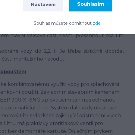
ch. V těch jílovitých a jiných hůře propustných
Souhlasím
Nastavení
y je možné jen při mírném výskytu, tj. max. 20 cm
Souhlas můžete odmítnout
zde
.
em hlavní válcové části nesmí přesáhnout cca 1 m,
bními vozy do 2,2 t. Je třeba striktně dodržet
né části montážního návodu.
dopouštění
 ke kombinovanému využití vody pro splachování
né venkovní použití. Základním stavebním kamenem
DEEP 900-X RING s plovoucím sáním, s ochranou
ně automatický chod. Systém dále vždy obsahuje
rový filtr s vložkami zajišťující odstranění všech
filtru má praktický protitlakový ventil pro
stot bez demontáže kartuše. Důležitým prvkem