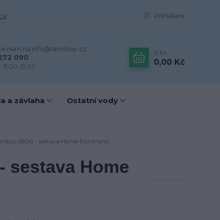
ce
Přihlášení
te nám na info@rainshop.cz
0
ks
272 090
0,00 Kč
: 9.00-15.00
a a závlaha
Ostatní vody
mbus 6500 - sestava Home Raintronic
- sestava Home