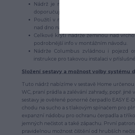
Nádrž je možné použít v různých zeminá
doporučujeme oddrenážování podkladu
Použití v místech s výskytem spodní vod
nad dno nádrže
Celkové krytí nádrže zeminou nad vrchol
podrobnější info v montážním návodu.
Nádrže Columbus zvládnou i pojezd oso
instrukce pro takovou instalaci v přísluš
Složení sestavy a možnost volby systému 
Tuto nádrž nabízíme v sestavě Home určenou
WC, praní prádla a zalévání zahrady, popř. ji
sestavy je ověřené ponorné čerpadlo EASY E-
chodu na sucho a s tlakovým spínačem pro pl
expanzní nádobu pro ochranu čerpadla a tříkomo
jemných nečistot a také zápachu. První patrona 
pravidelnou možnost čištění od hrubších neči