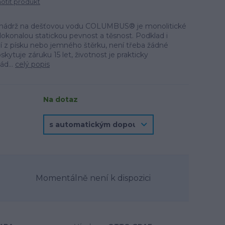
tit produkt
ádrž na dešťovou vodu COLUMBUS® je monolitické
okonalou statickou pevnost a těsnost. Podklad i
í z písku nebo jemného štěrku, není třeba žádné
kytuje záruku 15 let, životnost je prakticky
d...
celý popis
Na dotaz
Momentálně není k dispozici