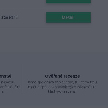
Detail
 320 Kč
/
ks
enství
Ověřené recenze
e nějakou
Jsme spolehlivá společnost, 10 let na trhu,
rofesionální
máme spoustu spokojených zákazníku a
m!
kladných recenzí