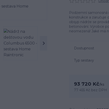
Ohodno
Podzemní samonosná n
konstrukce a zaručuje d
obsyp nádrže se provád
betonování. Výrobce pos
neomezená! Jaké má ná
Dostupnost
Typ sestavy
93 720 Kč
/
ks
77 455 Kč
bez DPH