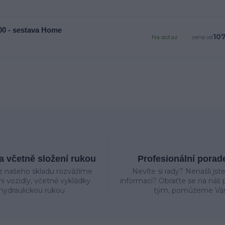
0 - sestava Home
107
Na dotaz
cena od
 včetně složení rukou
Profesionální porad
z našeho skladu rozvážíme
Nevíte si rady? Nenašli jst
mi vozidly, včetně vykládky
informaci? Obraťte se na náš p
hydraulickou rukou
tým, pomůžeme Vá