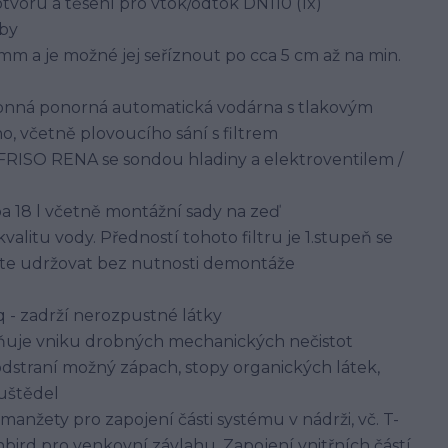
tvoru a těsení pro vtok/odtok DN110 (1x)
uby
m a je možné jej seříznout po cca 5 cm až na min.
onná ponorná automatická vodárna s tlakovým
, včetně plovoucího sání s filtrem
RISO RENA se sondou hladiny a elektroventilem /
18 l včetně montážní sady na zeď
kvalitu vody. Předností tohoto filtru je 1.stupeň se
ete udržovat bez nutnosti demontáže
q - zadrží nerozpustné látky
aňuje vniku drobných mechanických nečistot
 odstraní možný zápach, stopy organických látek,
ouštědel
manžety pro zapojení části systému v nádrži, vč. T-
bird pro venkovní závlahu. Zapojení vnitřních částí