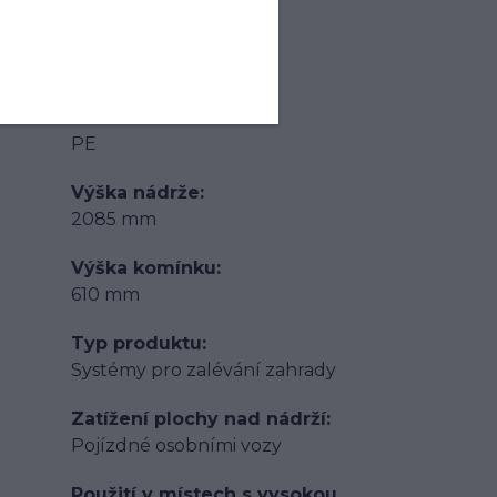
Objem nádrže
8500 l
Materiál
PE
Výška nádrže
2085 mm
Výška komínku
610 mm
Typ produktu
Systémy pro zalévání zahrady
Zatížení plochy nad nádrží
Pojízdné osobními vozy
Použití v místech s vysokou