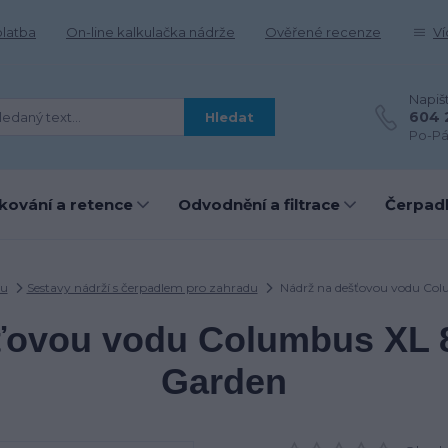
platba
On-line kalkulačka nádrže
Ověřené recenze
Ví
Napiš
604 
Hledat
Po-Pá
kování a retence
Odvodnění a filtrace
Čerpadl
du
Sestavy nádrží s čerpadlem pro zahradu
Nádrž na dešťovou vodu Col
ťovou vodu Columbus XL 8
Garden