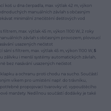
sací koš u dna čerpadla, max. výtlak 42 m, výkon
 jednoduchých manuálních závlah s občasným
ekávat minimální znečištění dešťových vod
 s filtrem, max. výtlak 45 m, výkon 1100 W, 2 roky
anuálních závlah s občasným provozem, plovoucí
nasávání usazených nečistot
cí sání s filtrem, max. výtlak 45 m, výkon 1100 W,
5
u zálivku i menší systémy automatických závlah,
adině bez nasávání usazených nečistot
lapku a ochranu proti chodu na sucho. Součástí
opným víkem pro umístění např. do trávníku,
 potřebné propojovací tvarovky vč. vypouštěcího
pové manžety. Nedílnou součástí dodávky je také