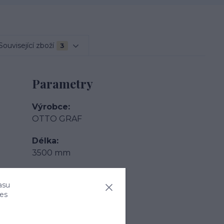
Související zboží
3
Parametry
Výrobce
OTTO GRAF
Délka
3500 mm
Šířka
asu
2040 mm
ies
Hmotnost
380 kg