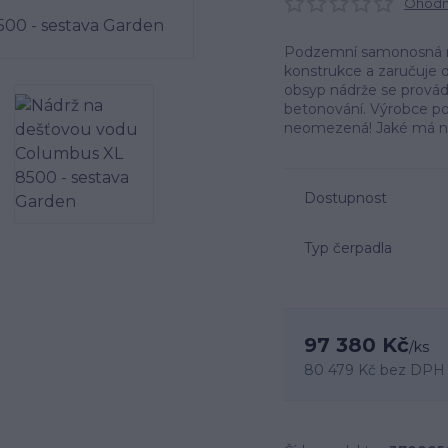
Ohodno
Podzemní samonosná ná
konstrukce a zaručuje d
obsyp nádrže se provád
betonování. Výrobce pos
neomezená! Jaké má ná
Dostupnost
Typ čerpadla
97 380 Kč
/
ks
80 479 Kč
bez DPH