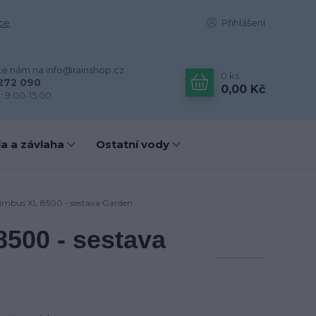
ce
Přihlášení
te nám na info@rainshop.cz
0
ks
272 090
0,00 Kč
: 9.00-15.00
a a závlaha
Ostatní vody
umbus XL 8500 - sestava Garden
500 - sestava