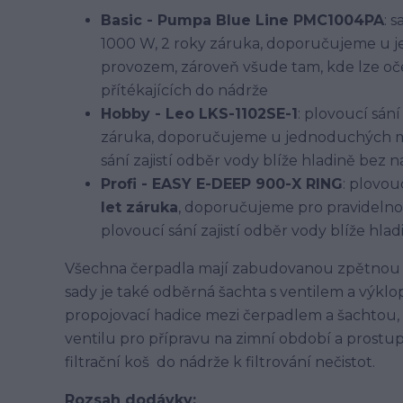
Basic - Pumpa Blue Line PMC1004PA
: 
1000 W, 2 roky záruka, doporučujeme u
provozem, zároveň všude tam, kde lze oč
přítékajících do nádrže
Hobby - Leo LKS-1102SE-1
: plovoucí sání
záruka, doporučujeme u jednoduchých m
sání zajistí odběr vody blíže hladině bez 
Profi - EASY E-DEEP 900-X RING
: plovou
let záruka
, doporučujeme pro pravidelno
plovoucí sání zajistí odběr vody blíže hl
Všechna čerpadla mají zabudovanou zpětnou k
sady je také odběrná šachta s ventilem a výkl
propojovací hadice mezi čerpadlem a šachtou,
ventilu pro přípravu na zimní období a prostu
filtrační koš do nádrže k filtrování nečistot.
Rozsah dodávky: