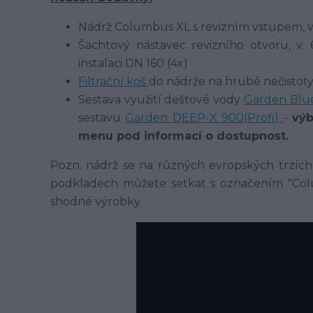
Nádrž Columbus XL s revizním vstupem, v
Šachtový nástavec revizního otvoru, v.
instalaci DN 160 (4x)
Filtrační koš
do nádrže na hrubé nečistot
Sestava využití dešťové vody
Garden Blue
sestavu
Garden DEEP-X 900(Profi)
-
výb
menu pod informací o dostupnost.
Pozn. nádrž se na různých evropských trzích
podkladech můžete setkat s označením "Colu
shodné výrobky.