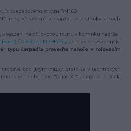
č. 1x přepadového otvoru DN 160
 610 mm, vč. otvorů a manžet pro přítoky a tech.
y, k osazení na přítokovou rouru v komínku nádrže
(Basic)
/
Garden LEO(Hobby)
a nebo nejvýkonnější
ěr typu čerpadla proveďte nahoře v rolovacím
 prodává pod jinými názvy, proto se v technických
mbus XL" nebo také "Carat XL". Jedná se o zcela