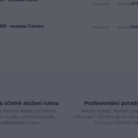
107
Na dotaz
cena od
00 - sestava Garden
106
Na dotaz
cena od
 včetně složení rukou
Profesionální porad
z našeho skladu rozvážíme
Nevíte si rady? Nenašli jst
mi vozidly, včetně vykládky
informaci? Obraťte se na náš p
hydraulickou rukou
tým, pomůžeme Vá