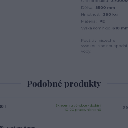
Číslo produktu:
370005
Délka:
3500 mm
Hmotnost:
380 kg
Materiál:
PE
Výška komínku:
610 m
Použití v místech s
vysokou hladinou spodní
vody:
Podobné produkty
Skladem u výrobce - dodání
0 l
96
10-20 pracovních dnů
0 - sestava Home