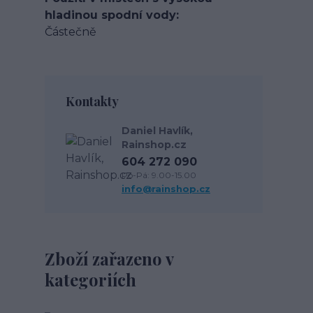
hladinou spodní vody
Částečně
Kontakty
Daniel Havlík,
Rainshop.cz
604 272 090
Po-Pá: 9.00-15.00
info@rainshop.cz
Zboží zařazeno v
kategoriích