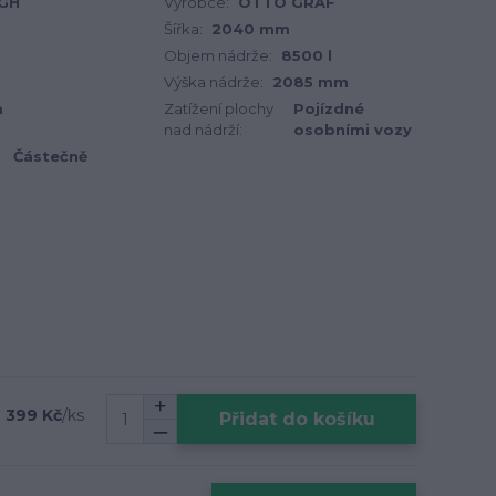
GH
Výrobce:
OTTO GRAF
Šířka:
2040 mm
Objem nádrže:
8500 l
Výška nádrže:
2085 mm
m
Zatížení plochy
Pojízdné
nad nádrží:
osobními vozy
Částečně
 399 Kč
/
ks
Přidat do košíku