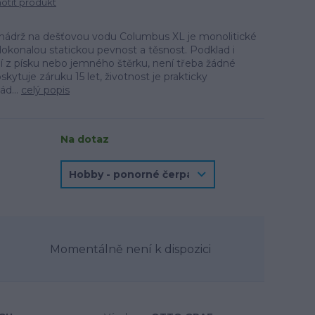
tit produkt
drž na dešťovou vodu Columbus XL je monolitické
okonalou statickou pevnost a těsnost. Podklad i
í z písku nebo jemného štěrku, není třeba žádné
kytuje záruku 15 let, životnost je prakticky
d...
celý popis
Na dotaz
Momentálně není k dispozici