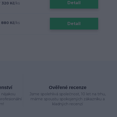
Detail
 320 Kč
/
ks
 880 Kč
/
ks
Detail
enství
Ověřené recenze
e nějakou
Jsme spolehlivá společnost, 10 let na trhu,
rofesionální
máme spoustu spokojených zákazníku a
m!
kladných recenzí