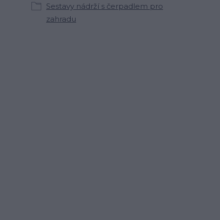
Sestavy nádrží s čerpadlem pro
zahradu