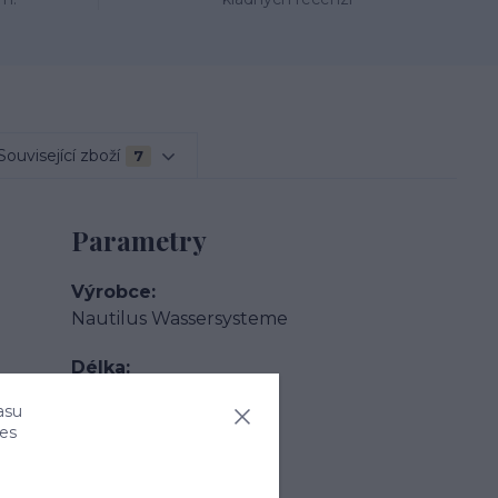
Související zboží
7
Parametry
Výrobce
Nautilus Wassersysteme
Délka
2400 mm
asu
ies
Šířka
1980 mm