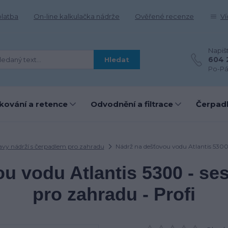
platba
On-line kalkulačka nádrže
Ověřené recenze
Ví
Napiš
604 
Hledat
Po-Pá
kování a retence
Odvodnění a filtrace
Čerpadl
avy nádrží s čerpadlem pro zahradu
Nádrž na dešťovou vodu Atlantis 5300 
u vodu Atlantis 5300 - se
pro zahradu - Profi