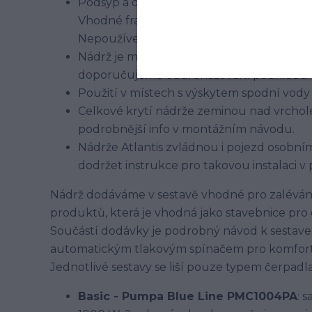
Podsyp a obsyp nádrže se provádí z těže
Vhodné frakce ve většině českých štěrkove
Nepoužívejte k obsypu zeminu z výkopu, p
Nádrž je možné použít v různých zeminách
doporučujeme oddrenážování podkladu
Použití v místech s výskytem spodní vod
Celkové krytí nádrže zeminou nad vrchole
podrobnější info v montážním návodu.
Nádrže Atlantis zvládnou i pojezd osobními
dodržet instrukce pro takovou instalaci v
Nádrž dodáváme v sestavě vhodné pro zalévání 
produktů, která je vhodná jako stavebnice pro 
Součástí dodávky je podrobný návod k sestaven
automatickým tlakovým spínačem pro komfortn
Jednotlivé sestavy se liší pouze typem čerpadla,
Basic - Pumpa Blue Line PMC1004PA
: 