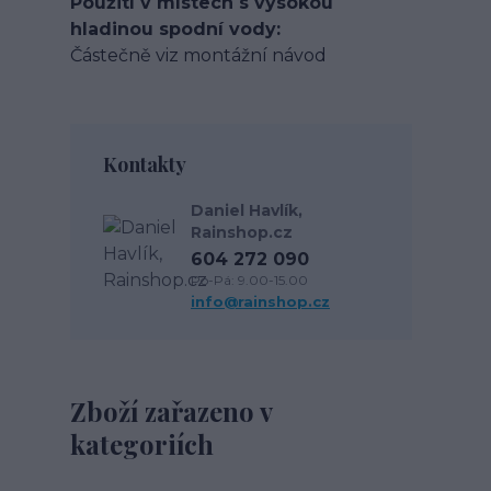
Použití v místech s vysokou
hladinou spodní vody
Částečně viz montážní návod
Kontakty
Daniel Havlík,
Rainshop.cz
604 272 090
Po-Pá: 9.00-15.00
info@rainshop.cz
Zboží zařazeno v
kategoriích