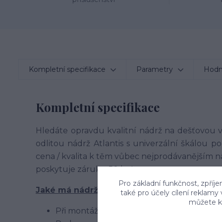
Kompletní specifikace
Parametry
Hodn
Kompletní specifikace
Hledáte opravdu kvalitní nádrž na dešťovou v
odlitou nádrž Atlantis s univerzální škálou p
cena / kvalita k těm vůbec nejprodávanějším n
poskytuje záruku 50 let!
Pro základní funkčnost, zpříje
Jaké má nádrž výhody a jak ji zabudovat?
také pro účely cílení reklamy
můžete kd
Při montáži není třeba
žádné betonován