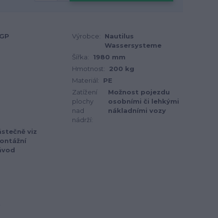
GP
Výrobce:
Nautilus
Wassersysteme
Šířka:
1980 mm
Hmotnost:
200 kg
Materiál:
PE
Zatížení
Možnost pojezdu
plochy
osobními či lehkými
nad
nákladními vozy
nádrží:
stečně viz
ontážní
ávod