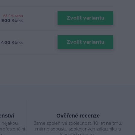
Až 4 % sleva
Zvolit variantu
 900 Kč
/
ks
Zvolit variantu
 400 Kč
/
ks
enství
Ověřené recenze
e nějakou
Jsme spolehlivá společnost, 10 let na trhu,
rofesionální
máme spoustu spokojených zákazníku a
m!
kladných recenzí