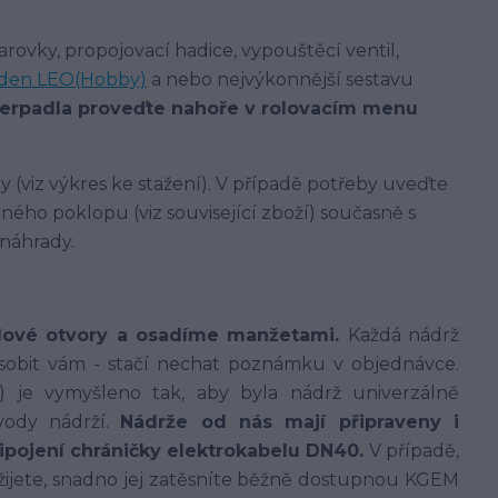
arovky, propojovací hadice, vypouštěcí ventil,
den LEO(Hobby)
a nebo nejvýkonnější sestavu
čerpadla proveďte nahoře v rolovacím menu
 (viz výkres ke stažení). V případě potřeby uveďte
ého poklopu (viz související zboží) současně s
 náhrady.
dové otvory a osadíme manžetami.
Každá nádrž
sobit vám - stačí nechat poznámku v objednávce.
í) je vymyšleno tak, aby byla nádrž univerzálně
vody nádrží.
Nádrže od nás mají připraveny i
řipojení chráničky elektrokabelu DN40.
V případě,
užijete, snadno jej zatěsníte běžně dostupnou KGEM