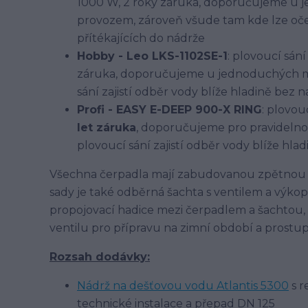
1000 W, 2 roky záruka, doporučujeme u
provozem, zároveň všude tam kde lze oče
přítékajících do nádrže
Hobby - Leo LKS-1102SE-1
: plovoucí sání
záruka, doporučujeme u jednoduchých m
sání zajistí odběr vody blíže hladině bez 
Profi - EASY E-DEEP 900-X RING
: plovou
let záruka
, doporučujeme pro pravidelno
plovoucí sání zajistí odběr vody blíže hl
Všechna čerpadla mají zabudovanou zpětnou k
sady je také odběrná šachta s ventilem a výko
propojovací hadice mezi čerpadlem a šachtou,
ventilu pro přípravu na zimní období a prostu
Rozsah dodávky:
Nádrž na dešťovou vodu Atlantis 5300
s r
technické instalace a přepad DN 125