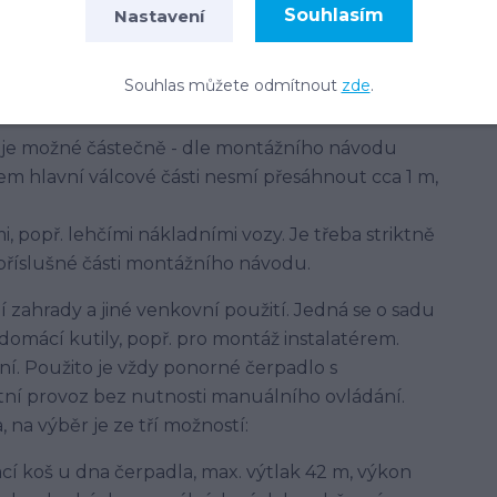
ného kameniva velikostního rozsahu 4-16 mm.
Souhlasím
Nastavení
n jsou označovány jako TK 4/8, 8/16, 4/16.
ísek, prosívku, apod.
Souhlas můžete odmítnout
zde
.
. V těch jílovitých a jiných hůře propustných
y je možné částečně - dle montážního návodu
m hlavní válcové části nesmí přesáhnout cca 1 m,
, popř. lehčími nákladními vozy. Je třeba striktně
 příslušné části montážního návodu.
zahrady a jiné venkovní použití. Jedná se o sadu
domácí kutily, popř. pro montáž instalatérem.
í. Použito je vždy ponorné čerpadlo s
í provoz bez nutnosti manuálního ovládání.
 na výběr je ze tří možností:
sací koš u dna čerpadla, max. výtlak 42 m, výkon