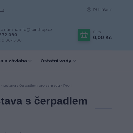
ce
Přihlášení
te nám na info@rainshop.cz
0
ks
272 090
0,00 Kč
: 9.00-15.00
a a závlaha
Ostatní vody
- sestava s čerpadlem pro zahradu - Profi
stava s čerpadlem