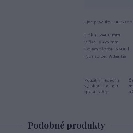
Číslo produktu:
AT5300
Délka:
2400 mm
Výška:
2375 mm
Objem nádrže:
5300 l
Typ nádrže:
Atlantis
Použití v místech s
Čá
vysokou hladinou
m
spodní vody:
n
Podobné produkty