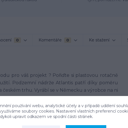
ocení
Komentáře
Ke stažení
0
0
odu pro váš projekt ? Pořiďte si plastovou rotačně
oužití. Podzemní nádrže Atlantis patří díky poměru
a českém trhu. Vyrábí se v Německu a výrobce na ni
mnění používání webu, analytické účely a v případě udělení souhl
 využíváme soubory cookies. Nastavení vlastních preferencí cook
ykoli upravit odkazem ve spodní části stránek.
í