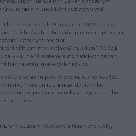
 jednoduchých manuálních závlah s občasným
kávat minimální znečištění dešťových vod
 s filtrem, max. výtlak 45 m, výkon 1100 W, 2 roky
anuálních závlah s občasným provozem, plovoucí
nasávání usazených nečistot
cí sání s filtrem, max. výtlak 45 m, výkon 1100 W,
5
u zálivku i menší systémy automatických závlah,
adině bez nasávání usazených nečistot
lapku a ochranu proti chodu na sucho. Součástí
pným víkem pro umístění např. do trávníku,
 potřebné propojovací tvarovky vč. vypouštěcího
pové manžety.
evizním vstupem, vč. otvorů a těsení pro vtoky,