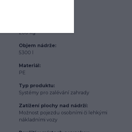
Výška
2375 mm
Hmotnost
200 kg
Objem nádrže
5300 l
Materiál
PE
Typ produktu
Systémy pro zalévání zahrady
Zatížení plochy nad nádrží
Možnost pojezdu osobními či lehkými
nákladními vozy