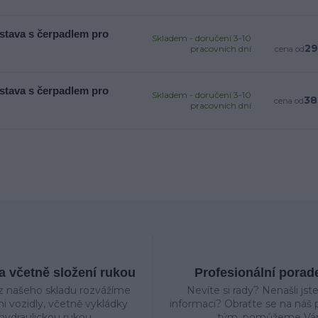
estava s čerpadlem pro
Skladem - doručení 3-10
29
pracovních dní
cena od
estava s čerpadlem pro
Skladem - doručení 3-10
38
cena od
pracovních dní
 včetně složení rukou
Profesionální porad
z našeho skladu rozvážíme
Nevíte si rady? Nenašli jst
mi vozidly, včetně vykládky
informaci? Obraťte se na náš p
hydraulickou rukou
tým, pomůžeme Vá