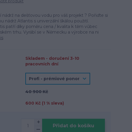
tit produkt
í nádrž na dešťovou vodu pro váš projekt ? Pořiďte si
u nádrž Atlantis s univerzální škálou použití.
is patří díky poměru cena / kvalita k těm vůbec
ském trhu. Vyrábí se v Německu a výrobce na ni
is
Skladem - doručení 3-10
pracovních dní
40 900 Kč
600 Kč (
1
% sleva)
Přidat do košíku