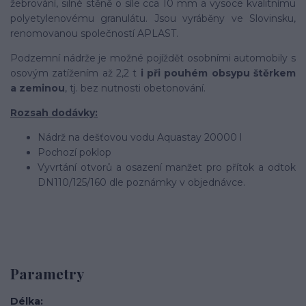
žebrování, silné stěně o síle cca 10 mm a vysoce kvalitnímu
polyetylenovému granulátu. Jsou vyráběny ve Slovinsku,
renomovanou společností APLAST.
Podzemní nádrže je možné pojíždět osobními automobily s
osovým zatížením až 2,2 t
i při pouhém obsypu štěrkem
a zeminou
, tj. bez nutnosti obetonování.
Rozsah dodávky:
Nádrž na dešťovou vodu Aquastay 20000 l
Pochozí poklop
Vyvrtání otvorů a osazení manžet pro přítok a odtok
DN110/125/160 dle poznámky v objednávce.
Parametry
Délka