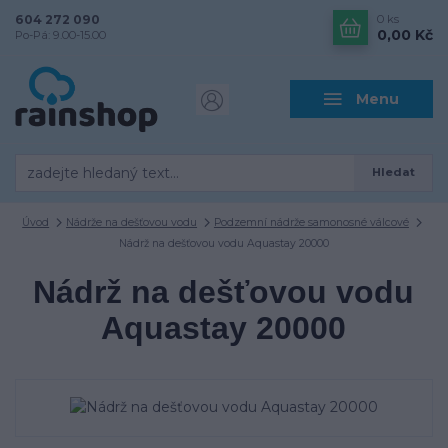
604 272 090
0
ks
0,00 Kč
Po-Pá: 9.00-15.00
Menu
Hledat
Úvod
Nádrže na dešťovou vodu
Podzemní nádrže samonosné válcové
Nádrž na dešťovou vodu Aquastay 20000
Nádrž na dešťovou vodu
Aquastay 20000