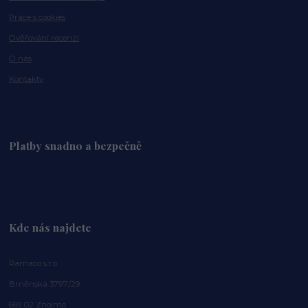
Práce s cookies
Ověřování recenzí
O nás
Kontakty
Platby snadno a bezpečně
Kde nás najdete
Ramaco s.r.o.
Brněnská 3797/29
669 02 Znojmo