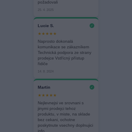
požadovali
25. 4. 2025
Lucie S.
✓
★★★★★
Naprosto dokonalá
komunikace se zákazníkem
Technická podpora ze strany
prodejce Vstřícný přístup
řidiče
14. 8. 2024
Martin
✓
★★★★★
Nejlevnejsi ve srovnani s
jinymi prodejci tehoz
produktu, v miste, na sklade
bez cekani, ochotne
poskytnute vsechny doplnujici
info.