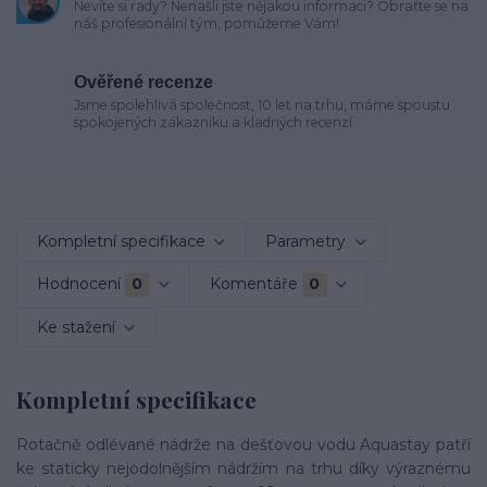
Nevíte si rady? Nenašli jste nějakou informaci? Obraťte se na
náš profesionální tým, pomůžeme Vám!
Ověřené recenze
Jsme spolehlivá společnost, 10 let na trhu, máme spoustu
spokojených zákazníku a kladných recenzí
Kompletní specifikace
Parametry
Hodnocení
0
Komentáře
0
Ke stažení
Kompletní specifikace
Rotačně odlévané nádrže na dešťovou vodu Aquastay patří
ke staticky nejodolnějším nádržím na trhu díky výraznému