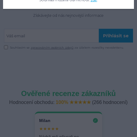
Newsletter
Získávejte od nás nejnovější informace
Přihlásit se
Souhlasím se
zpracováním osobních údajů
za účelem rozesílky newsletteru.
Ověřené recenze zákazníků
Hodnocení obchodu:
100% ★★★★★
(266 hodnocení)
Milan
✓
★★★★★
Nádrž mě přivezli po