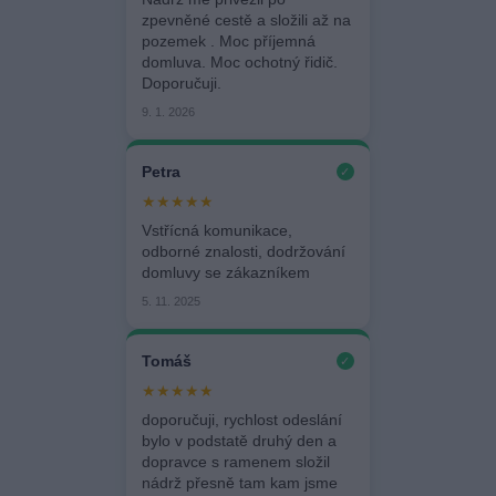
zpevněné cestě a složili až na
pozemek . Moc příjemná
domluva. Moc ochotný řidič.
Doporučuji.
9. 1. 2026
Petra
✓
★★★★★
Vstřícná komunikace,
odborné znalosti, dodržování
domluvy se zákazníkem
5. 11. 2025
Tomáš
✓
★★★★★
doporučuji, rychlost odeslání
bylo v podstatě druhý den a
dopravce s ramenem složil
nádrž přesně tam kam jsme