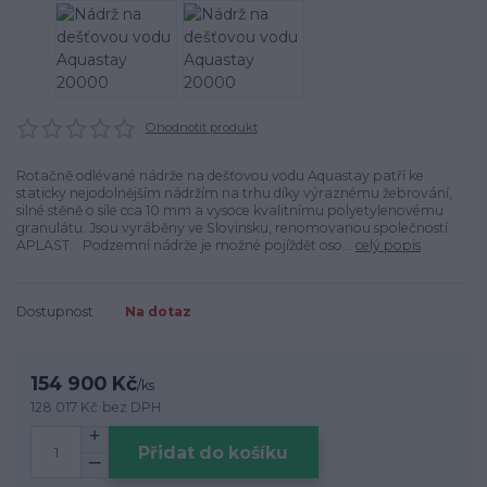
Ohodnotit produkt
Rotačně odlévané nádrže na dešťovou vodu Aquastay patří ke
staticky nejodolnějším nádržím na trhu díky výraznému žebrování,
silné stěně o síle cca 10 mm a vysoce kvalitnímu polyetylenovému
granulátu. Jsou vyráběny ve Slovinsku, renomovanou společností
APLAST. Podzemní nádrže je možné pojíždět oso...
celý popis
Dostupnost
Na dotaz
154 900 Kč
/
ks
128 017 Kč
bez DPH
Přidat do košíku