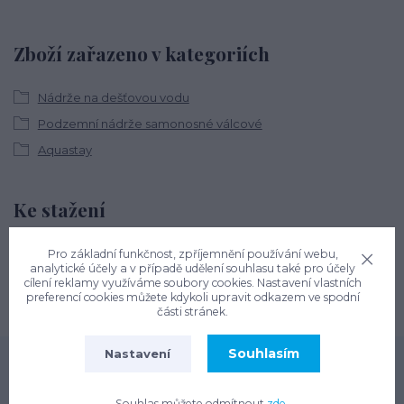
Zboží zařazeno v kategoriích
Nádrže na dešťovou vodu
Podzemní nádrže samonosné válcové
Aquastay
Ke stažení
Montážní návod Aquastay
Pro základní funkčnost, zpříjemnění používání webu,
analytické účely a v případě udělení souhlasu také pro účely
cílení reklamy využíváme soubory cookies. Nastavení vlastních
preferencí cookies můžete kdykoli upravit odkazem ve spodní
části stránek.
Souhlasím
Nastavení
Souhlas můžete odmítnout
zde
.