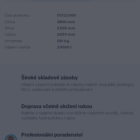
Číslo produktu:
01322000
Délka:
5800 mm
Šířka:
2300 mm
Výška:
2630 mm
Hmotnost:
591 kg
Objem nádrže:
20000 l
Široké skladové zásoby
Vlastní zázemí a skladové zásoby nádrží, čerpadel, poklopů,
filtrů, vsakování a dalšího příslušenství
Doprava včetně složení rukou
Nádrže z našeho skladu rozvážíme vlastními vozidly, včetně
vykládky hydraulickou rukou
Profesionální poradenství