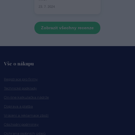
23. 7. 2024
Zobrazit všechny recenze
Vše o nákupu
Registrace pro firmy
Technické podklady
On-line kalkulačka nádrže
Doprava a platba
Vrácení a reklamace zboží
Obchodní podmínky
Ochrana osobních údajů