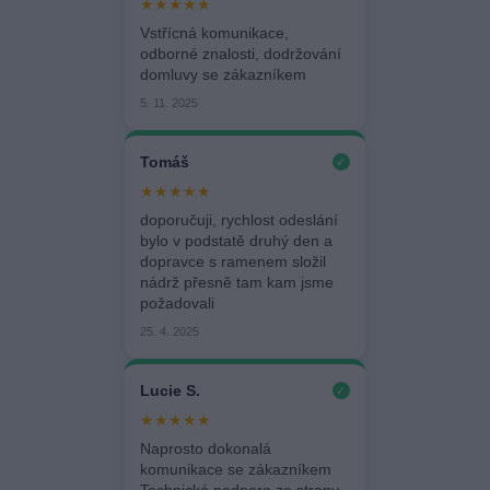
★★★★★
Vstřícná komunikace,
odborné znalosti, dodržování
domluvy se zákazníkem
5. 11. 2025
Tomáš
✓
★★★★★
doporučuji, rychlost odeslání
bylo v podstatě druhý den a
dopravce s ramenem složil
nádrž přesně tam kam jsme
požadovali
25. 4. 2025
Lucie S.
✓
★★★★★
Naprosto dokonalá
komunikace se zákazníkem
Technická podpora ze strany