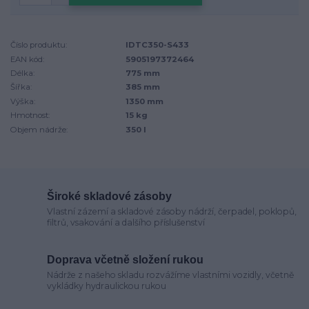
Číslo produktu:
IDTC350-S433
EAN kód:
5905197372464
Délka:
775 mm
Šířka:
385 mm
Výška:
1350 mm
Hmotnost:
15 kg
Objem nádrže:
350 l
Široké skladové zásoby
Vlastní zázemí a skladové zásoby nádrží, čerpadel, poklopů,
filtrů, vsakování a dalšího příslušenství
Doprava včetně složení rukou
Nádrže z našeho skladu rozvážíme vlastními vozidly, včetně
vykládky hydraulickou rukou