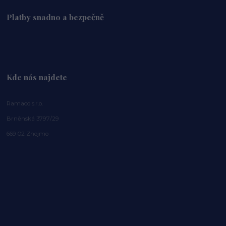
Platby snadno a bezpečně
Kde nás najdete
Ramaco s.r.o.
Brněnská 3797/29
669 02 Znojmo