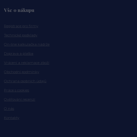
Vše o nákupu
Registrace pro firmy
Technické podklady
On-line kalkulačka nádrže
Doprava a platba
Vrácení a reklamace zboží
Obchodní podmínky
Ochrana osobních údajů
Práce s cookies
Ověřování recenzí
O nás
Kontakty