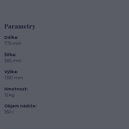
Parametry
Délka
775 mm
Šířka
385 mm
Výška
1350 mm
Hmotnost
15 kg
Objem nádrže
350 l