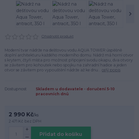
Ohodnotit produkt
Moderní tvar nádrže na dešťovou vodu AQUA TOWER úspěšně
doplní architekturu každého moderního domu. Nádrž má horní otvor
s krytem, čtyři místa pro možnost připojení svodu okapu, dva otvory
se závitem pro kohoutek nebo spojku na zahradní hadice a jeden
otvor se závitem pro vypouštění nádrže až ke dnu...
celý popis
Dostupnost
Skladem u dodavatele - doručení 5-10
pracovních dnů
2 990 Kč
/
ks
2 471 Kč
bez DPH
Přidat do košíku