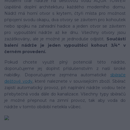
Moderní tvar nádrže na dešťovou vodu AQUA TOWER
úspěšně doplní architekturu každého moderního domu.
Nádrž má horní otvor s krytem, čtyři místa pro možnost
připojení svodu okapu, dva otvory se závitem pro kohoutek
nebo spojku na zahradní hadice a jeden otvor se závitem
pro vypouštění nádrže až ke dnu. Všechny otvory jsou
zazátkovány, ale je možné je jednoduše odjistit.
Součástí
balení nádrže je jeden vypouštěcí kohout 3/4" v
černém provedení.
Pokud chcete využít plný potenciál této nádrže,
doporučujeme jej doplnit příslušenstvím z naší široké
nabídky. Doporučujeme zejména automatické
sběrače
dešťové vody
, které naleznete v souvisejícím zboží. Sběrač
zajistí automatický provoz, při naplnění nádrže vodou teče
přebytečná voda dále do kanalizace. Všechny typy sběračů
je možné přepnout na zimní provoz, tak aby voda do
nádrže v tomto období netekla vůbec.