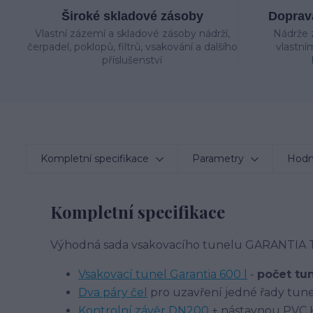
Široké skladové zásoby
Doprava
Vlastní zázemí a skladové zásoby nádrží,
Nádrže 
čerpadel, poklopů, filtrů, vsakování a dalšího
vlastní
příslušenství
Kompletní specifikace
Parametry
Hodn
Kompletní specifikace
Výhodná sada vsakovacího tunelu GARANTIA TW
Vsakovací tunel Garantia 600 l
-
počet tu
Dva páry čel
pro uzavření jedné řady tune
Kontrolní závěr DN200
+ nástavnou PVC 