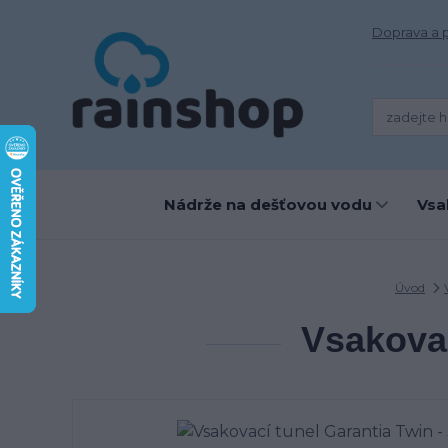
Doprava a 
Nádrže na dešťovou vodu
Vsa
Úvod
Vsakovac