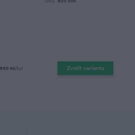
Šířka:
800 mm
Zvolit variantu
 990 Kč
/
kpl