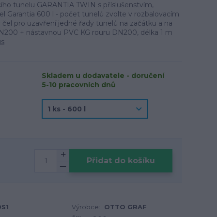
ího tunelu GARANTIA TWIN s příslušenstvím,
el Garantia 600 l - počet tunelů zvolte v rozbalovacím
čel pro uzavření jedné řady tunelů na začátku a na
 DN200 + nástavnou PVC KG rouru DN200, délka 1 m
is
Skladem u dodavatele - doručení
5-10 pracovních dnů
Přidat do košíku
0S1
Výrobce:
OTTO GRAF