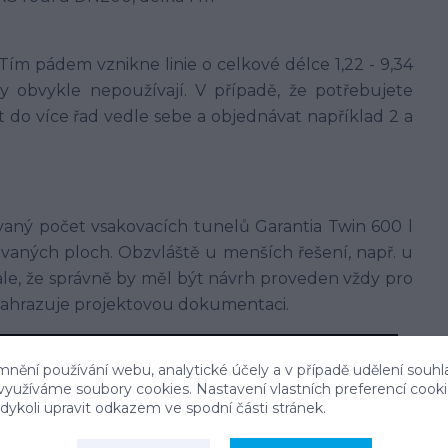
)
ím pádem vznikne linie o celkové délce 1,22 - 9,34
by obvykle nepoužívají. V případě, že potřebujete
t do více řad vedle sebe a objednávat například 2 a
aný počet vsakovacích tunelů Garantia Twin 600 l
ovaných ploch. Obzvláště u menších řešení, např. u
ale, že správně by měl být návrh proveden vždy pro
nahrazuje projektovou dokumentaci.
Plocha
mnění používání webu, analytické účely a v případě udělení souhl
do 50 m2
do 100 m2
do 150 m2
do 200 m2
 využíváme soubory cookies. Nastavení vlastních preferencí cook
ykoli upravit odkazem ve spodní části stránek.
1 ks
2 ks
3 ks
4 ks