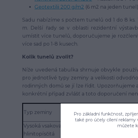
Geotextilii 200 g/m2
(6 m2 na jeden tunel
Sadu nabízíme s počtem tunelů od 1 do 8 ks. T
m. Delší řady se v oblasti rezidentní výstav
umístit více tunelů, doporučujeme je rozčleni
více sad po 1-8 kusech.
Kolik tunelů zvolit?
Níže uvedená tabulka shrnuje obvykle použív
pro jednotlivé typy zeminy a velikosti odvodň
rodinných domů se jí lze řídit. Upozorňujeme 
konkrétní případ zvlášť a toto doporučení ne
Typ zeminy
Pro základní funkčnost, zpříje
také pro účely cílení reklamy
Vysoká vsakovací schopnost: písčitá-
můžete kd
hlinitopísčitá