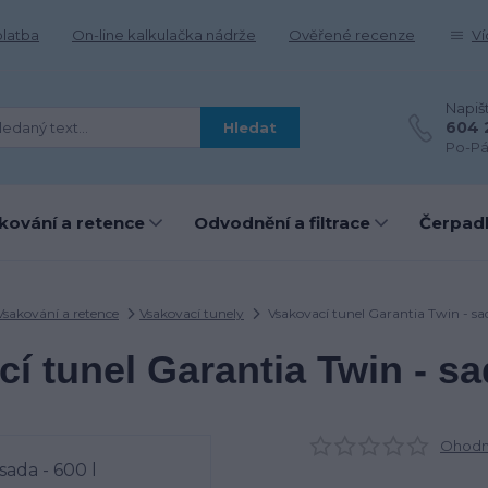
platba
On-line kalkulačka nádrže
Ověřené recenze
Ví
Napiš
604 
Hledat
Po-Pá
kování a retence
Odvodnění a filtrace
Čerpadl
Vsakování a retence
Vsakovací tunely
Vsakovací tunel Garantia Twin - sa
í tunel Garantia Twin - sad
Ohodno