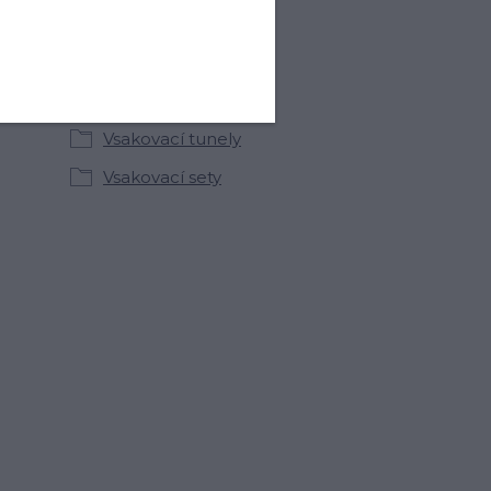
Zboží zařazeno v
kategoriích
Vsakování a retence
Vsakovací tunely
Vsakovací sety