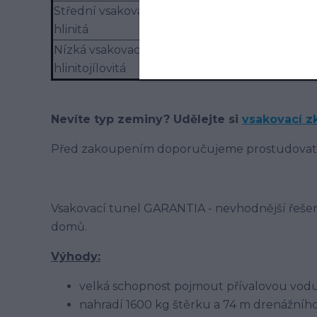
Střední vsakovací schopnost: písčitohlinitá-
hlinitá
Nízká vsakovací schopnost: jílovitohlinitá-
hlinitojílovitá
Nevíte typ zeminy? Udělejte si
vsakovací z
Před zakoupením doporučujeme prostudova
Vsakovací tunel GARANTIA - nevhodnější řešen
domů.
Výhody:
velká schopnost pojmout přívalovou vodu
nahradí 1600 kg štěrku a 74 m drenážníh