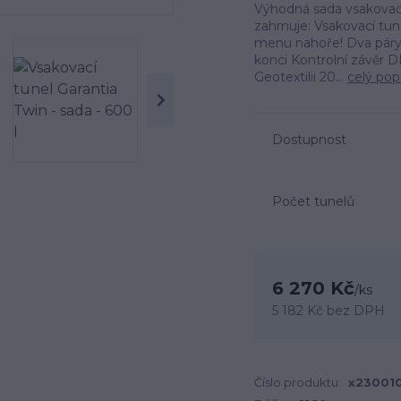
Výhodná sada vsakovac
zahrnuje: Vsakovací tun
menu nahoře! Dva páry 
konci Kontrolní závěr
Geotextilii 20...
celý pop
Dostupnost
Počet tunelů
6 270 Kč
/
ks
5 182 Kč
bez DPH
Číslo produktu:
x23001