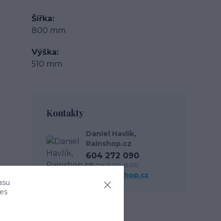
Šířka
800 mm
Výška
510 mm
Kontakty
Daniel Havlík,
Rainshop.cz
604 272 090
Po-Pá: 9.00-15.00
info@rainshop.cz
asu
ies