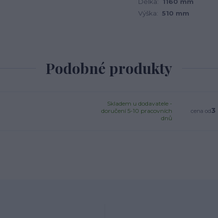
Délka:
1160 mm
Výška:
510 mm
Podobné produkty
Skladem u dodavatele -
3
doručení 5-10 pracovních
cena od
dnů