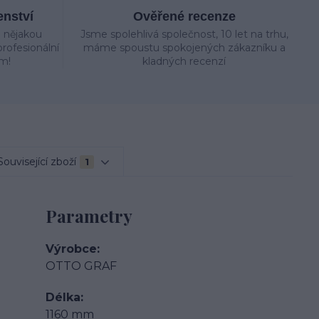
enství
Ověřené recenze
e nějakou
Jsme spolehlivá společnost, 10 let na trhu,
rofesionální
máme spoustu spokojených zákazníku a
m!
kladných recenzí
Související zboží
1
Parametry
Výrobce
OTTO GRAF
Délka
1160 mm