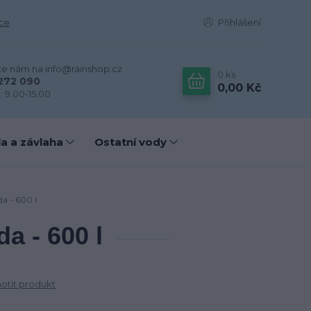
ce
Přihlášení
te nám na info@rainshop.cz
0
ks
272 090
0,00 Kč
: 9.00-15.00
a a závlaha
Ostatní vody
da - 600 l
a - 600 l
tit produkt