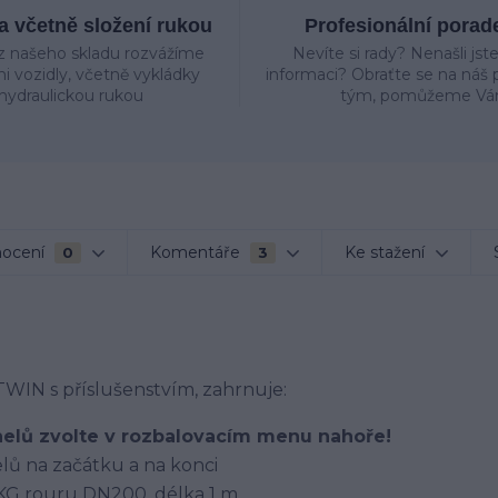
 včetně složení rukou
Profesionální porad
z našeho skladu rozvážíme
Nevíte si rady? Nenašli jst
mi vozidly, včetně vykládky
informaci? Obraťte se na náš p
hydraulickou rukou
tým, pomůžeme Vá
ocení
Komentáře
Ke stažení
0
3
IN s příslušenstvím, zahrnuje:
nelů zvolte v rozbalovacím menu nahoře!
lů na začátku a na konci
KG rouru DN200, délka 1 m