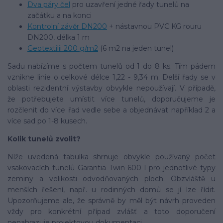
Dva páry čel
pro uzavření jedné řady tunelů na
začátku a na konci
Kontrolní závěr DN200
+ nástavnou PVC KG rouru
DN200, délka 1 m
Geotextilii 200 g/m2
(6 m2 na jeden tunel)
Sadu nabízíme s počtem tunelů od 1 do 8 ks. Tím pádem
vznikne linie o celkové délce 1,22 - 9,34 m. Delší řady se v
oblasti rezidentní výstavby obvykle nepoužívají. V případě,
že potřebujete umístit více tunelů, doporučujeme je
rozčlenit do více řad vedle sebe a objednávat například 2 a
více sad po 1-8 kusech.
Kolik tunelů zvolit?
Níže uvedená tabulka shrnuje obvykle používaný počet
vsakovacích tunelů Garantia Twin 600 l pro jednotlivé typy
zeminy a velikosti odvodňovaných ploch. Obzvláště u
menších řešení, např. u rodinných domů se jí lze řídit.
Upozorňujeme ale, že správně by měl být návrh proveden
vždy pro konkrétní případ zvlášť a toto doporučení
nenahrazuje projektovou dokumentaci.