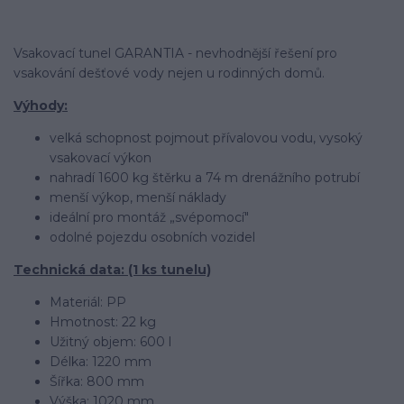
Vsakovací tunel GARANTIA - nevhodnější řešení pro
vsakování dešťové vody nejen u rodinných domů.
Výhody:
velká schopnost pojmout přívalovou vodu, vysoký
vsakovací výkon
nahradí 1600 kg štěrku a 74 m drenážního potrubí
menší výkop, menší náklady
ideální pro montáž „svépomocí"
odolné pojezdu osobních vozidel
Technická data: (1 ks tunelu)
Materiál: PP
Hmotnost: 22 kg
Užitný objem: 600 l
Délka: 1220 mm
Šířka: 800 mm
Výška: 1020 mm