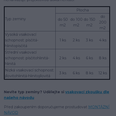
Plocha
do
Typ zeminy
do 50
do 100
do 150
200
m2
m2
m2
m2
Vysoká vsakovací
schopnost: písčitá-
1 ks
2 ks
3 ks
4 ks
hlinitopísčitá
Střední vsakovací
schopnost: písčitohlinitá-
2 ks
4 ks
6 ks
8 ks
hlinitá
Nízká vsakovací schopnost:
3 ks
6 ks
8 ks
12 ks
jílovitohlinitá-hlinitojílovitá
Nevíte typ zeminy? Udělejte si
vsakovací zkoušku dle
našeho návodu
Před zakoupením doporučujeme prostudovat
MONTÁŽNÍ
NÁVOD