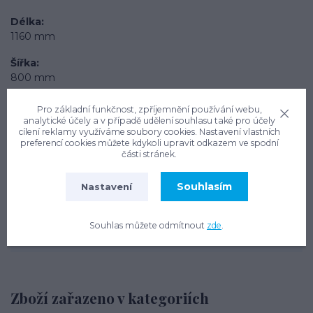
Délka
1160 mm
Šířka
800 mm
Výška
Pro základní funkčnost, zpříjemnění používání webu,
510 mm
analytické účely a v případě udělení souhlasu také pro účely
cílení reklamy využíváme soubory cookies. Nastavení vlastních
preferencí cookies můžete kdykoli upravit odkazem ve spodní
části stránek.
Kontakty
Souhlasím
Nastavení
Daniel Havlík, Rainshop.cz
604 272 090
Souhlas můžete odmítnout
zde
.
Po-Pá: 9.00-15.00
info@rainshop.cz
Zboží zařazeno v kategoriích