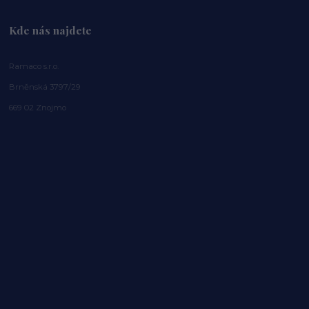
Kde nás najdete
Ramaco s.r.o.
Brněnská 3797/29
669 02 Znojmo