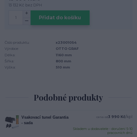
13 132 Kč
bez DPH
Přidat do košíku
Číslo produktu:
x230010S4
Výrobce:
OTTO GRAF
Délka:
1160 mm
Šířka:
800 mm
Výška:
510 mm
Podobné produkty
3 990 Kč
/
kpl
Vsakovací tunel Garantia
cena od
- sada
Skladem u dodavatele - doručení 5-10
pracovních dnů