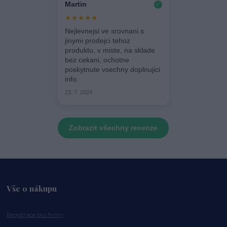
Martin
✓
★★★★★
Nejlevnejsi ve srovnani s
jinymi prodejci tehoz
produktu, v miste, na sklade
bez cekani, ochotne
poskytnute vsechny doplnujici
info.
23. 7. 2024
Zobrazit všechny recenze
Vše o nákupu
Registrace pro firmy