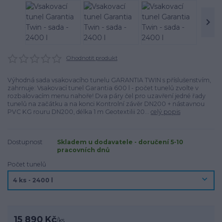
Ohodnotit produkt
Výhodná sada vsakovacího tunelu GARANTIA TWIN s příslušenstvím,
zahrnuje: Vsakovací tunel Garantia 600 l - počet tunelů zvolte v
rozbalovacím menu nahoře! Dva páry čel pro uzavření jedné řady
tunelů na začátku a na konci Kontrolní závěr DN200 + nástavnou
PVC KG rouru DN200, délka 1 m Geotextilii 20...
celý popis
Dostupnost
Skladem u dodavatele - doručení 5-10
pracovních dnů
Počet tunelů
15 890 Kč
/
ks