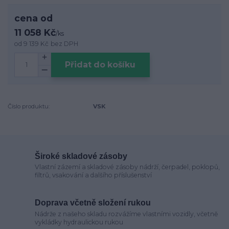
cena od
11 058 Kč
/
ks
od
9 139 Kč
bez DPH
Přidat do košíku
Číslo produktu:
VSK
Široké skladové zásoby
Vlastní zázemí a skladové zásoby nádrží, čerpadel, poklopů,
filtrů, vsakování a dalšího příslušenství
Doprava včetně složení rukou
Nádrže z našeho skladu rozvážíme vlastními vozidly, včetně
vykládky hydraulickou rukou