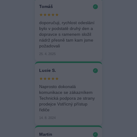
Tomáš
✓
★★★★★
doporučuji, rychlost odeslání
bylo v podstatě druhý den a
dopravce s ramenem složil
nádrž přesně tam kam jsme
požadovali
25. 4. 2025
Lucie S.
✓
★★★★★
Naprosto dokonalá
komunikace se zákazníkem
Technická podpora ze strany
prodejce Vstřícný přístup
řidiče
14. 8. 2024
Martin
✓