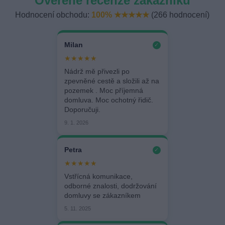
Ověřené recenze zákazníků
Hodnocení obchodu:
100% ★★★★★
(266 hodnocení)
Milan
✓
★★★★★
Nádrž mě přivezli po
zpevněné cestě a složili až na
pozemek . Moc příjemná
domluva. Moc ochotný řidič.
Doporučuji.
9. 1. 2026
Petra
✓
★★★★★
Vstřícná komunikace,
odborné znalosti, dodržování
domluvy se zákazníkem
5. 11. 2025