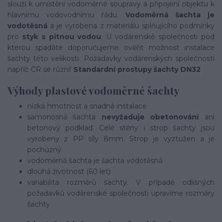
slouží k umístění vodoměrné soupravy a připojení objektu k
hlavnímu vodovodnímu řádu.
Vodoměrná šachta je
vodotěsná
a je vyrobena z materiálu splňujícího podmínky
pro
styk s pitnou vodou
. U vodárenské společnosti pod
kterou spadáte doporučujeme ověřit možnost instalace
šachty této velikosti. Požadavky vodárenských společností
napříč ČR se různí!
Standardní prostupy šachty DN32
Výhody plastové vodoměrné šachty
nízká hmotnost a snadná instalace
samonosná šachta
nevyžaduje obetonování
ani
betonový podklad. Celé stěny i strop šachty jsou
vyrobeny z PP síly 8mm. Strop je vyztužen a je
pochůzný
vodoměrná šachta je šachta vodotěsná
dlouhá životnost (60 let)
variabilita rozměrů šachty. V případě odlišných
požadavků vodárenské společnosti upravíme rozměry
šachty