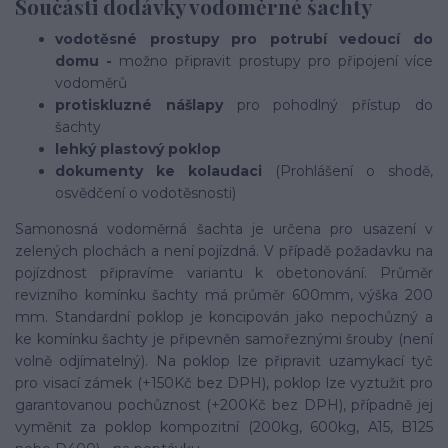
Součásti dodávky vodoměrné šachty
vodotěsné prostupy pro potrubí vedoucí do
domu
-
možno připravit prostupy pro připojení více
vodoměrů
protiskluzné nášlapy
pro pohodlný přístup do
šachty
lehký plastový poklop
dokumenty ke kolaudaci
(Prohlášení o shodě,
osvědčení o vodotěsnosti)
Samonosná vodoměrná šachta je určena pro usazení v
zelených plochách a není pojízdná. V případě požadavku na
pojízdnost připravíme variantu k obetonování. Průměr
revizního komínku šachty má průměr 600mm, výška 200
mm. Standardní poklop je koncipován jako nepochůzný a
ke komínku šachty je připevněn samořeznými šrouby (není
volně odjímatelný). Na poklop lze připravit uzamykací tyč
pro visací zámek (+150Kč bez DPH), poklop lze vyztužit pro
garantovanou pochůznost (+200Kč bez DPH), případně jej
vyměnit za poklop kompozitní (200kg, 600kg, A15, B125