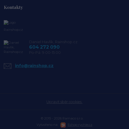
Kontakty
Rainshop.cz
Daniel Havlík, Rainshop.cz
604 272 090
Po-Pá: 9.00-15.00
info@rainshop.cz
Upravit sběr cookies.
© 2015 - 2026 Ramaco s.r.o.
Vytvořeno na
Eshop-rychle.cz