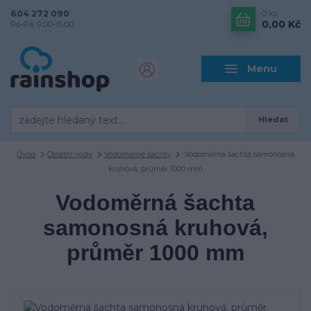
604 272 090
0
ks
0,00 Kč
Po-Pá: 9.00-15.00
Menu
Hledat
Úvod
Ostatní vody
Vodoměrné šachty
Vodoměrná šachta samonosná
kruhová, průměr 1000 mm
Vodoměrná šachta
samonosná kruhová,
průměr 1000 mm