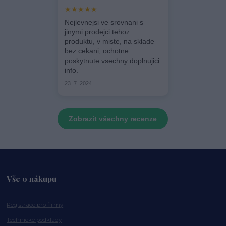
★★★★★
Nejlevnejsi ve srovnani s
jinymi prodejci tehoz
produktu, v miste, na sklade
bez cekani, ochotne
poskytnute vsechny doplnujici
info.
23. 7. 2024
Zobrazit všechny recenze
Vše o nákupu
Registrace pro firmy
Technické podklady