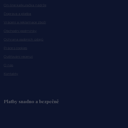
On-line kalkulačka nádrže
Doprava a platba
Vrácení a reklamace zboží
Obchodní podmínky
Ochrana osobních údajů
Práce s cookies
Ověřování recenzí
O nás
Kontakty
Platby snadno a bezpečně