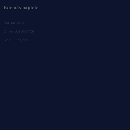
Kde nás najdete
Ramaco s.r.o.
Brněnská 3797/29
669 02 Znojmo