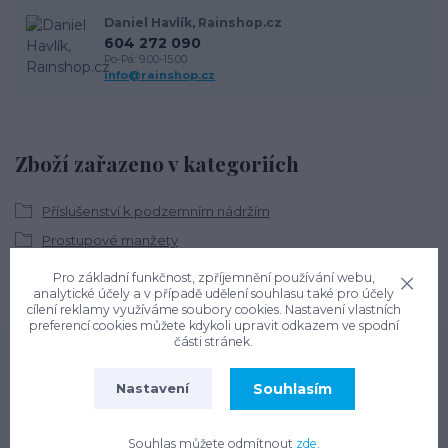
Daniel Havlík, Rainshop.cz
604 272 090
Po-Pá: 9.00-15.00
info@rainshop.cz
Zboží zařazeno v kategoriích
Příslušenství k podzemním nádržím
Prostupové manžety
Pro základní funkčnost, zpříjemnění používání webu,
analytické účely a v případě udělení souhlasu také pro účely
cílení reklamy využíváme soubory cookies. Nastavení vlastních
preferencí cookies můžete kdykoli upravit odkazem ve spodní
části stránek.
Souhlasím
Nastavení
Newsletter
Souhlas můžete odmítnout
zde
.