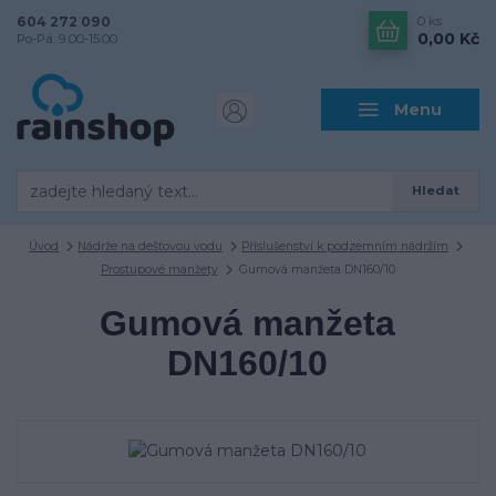
604 272 090
0
ks
0,00 Kč
Po-Pá: 9.00-15.00
Menu
Hledat
Úvod
Nádrže na dešťovou vodu
Příslušenství k podzemním nádržím
Prostupové manžety
Gumová manžeta DN160/10
Gumová manžeta
DN160/10