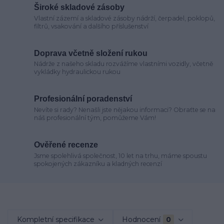
Široké skladové zásoby
Vlastní zázemí a skladové zásoby nádrží, čerpadel, poklopů,
filtrů, vsakování a dalšího příslušenství
Doprava včetně složení rukou
Nádrže z našeho skladu rozvážíme vlastními vozidly, včetně
vykládky hydraulickou rukou
Profesionální poradenství
Nevíte si rady? Nenašli jste nějakou informaci? Obraťte se na
náš profesionální tým, pomůžeme Vám!
Ověřené recenze
Jsme spolehlivá společnost, 10 let na trhu, máme spoustu
spokojených zákazníku a kladných recenzí
Kompletní specifikace
Hodnocení
0