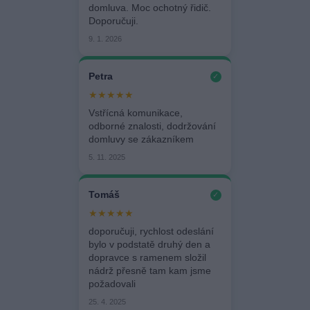
domluva. Moc ochotný řidič.
Doporučuji.
9. 1. 2026
Petra
✓
★★★★★
Vstřícná komunikace,
odborné znalosti, dodržování
domluvy se zákazníkem
5. 11. 2025
Tomáš
✓
★★★★★
doporučuji, rychlost odeslání
bylo v podstatě druhý den a
dopravce s ramenem složil
nádrž přesně tam kam jsme
požadovali
25. 4. 2025