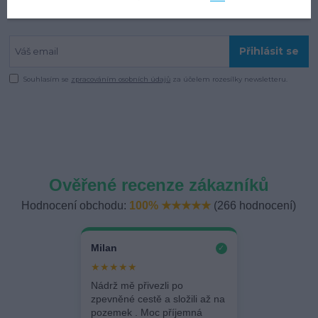
Získávejte od nás nejnovější informace
Přihlásit se
Souhlasím se
zpracováním osobních údajů
za účelem rozesílky newsletteru.
Ověřené recenze zákazníků
Hodnocení obchodu:
100% ★★★★★
(266 hodnocení)
Milan
✓
★★★★★
Nádrž mě přivezli po
zpevněné cestě a složili až na
pozemek . Moc příjemná