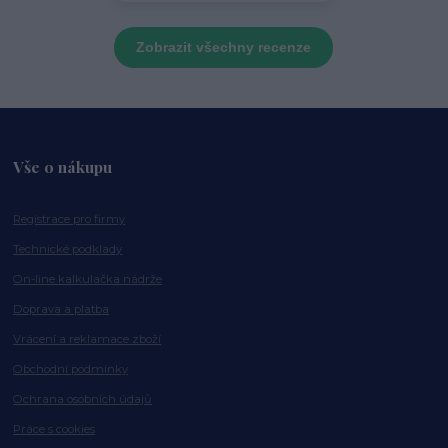
Zobrazit všechny recenze
Vše o nákupu
Registrace pro firmy
Technické podklady
On-line kalkulačka nádrže
Doprava a platba
Vrácení a reklamace zboží
Obchodní podmínky
Ochrana osobních údajů
Práce s cookies