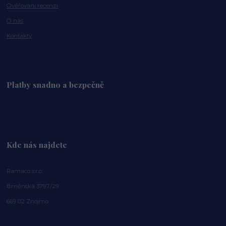
Ověřování recenzí
O nás
Kontakty
Platby snadno a bezpečně
Kde nás najdete
Ramaco s.r.o.
Brněnská 3797/29
669 02 Znojmo